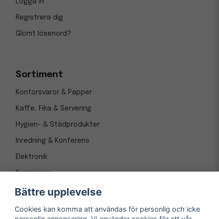
Logga in
Registrera dig
Glömt lösenord?
Sortiment
Kontorsvaror & Papper
Kaffe, Fika & Servering
Hygien- & Städprodukter
Inredning & Konferens
Elektronik
Kampanjer
Bättre upplevelse
Cookies kan komma att användas för personlig och icke
personlig annonsering. Vi använder cookies för att vår