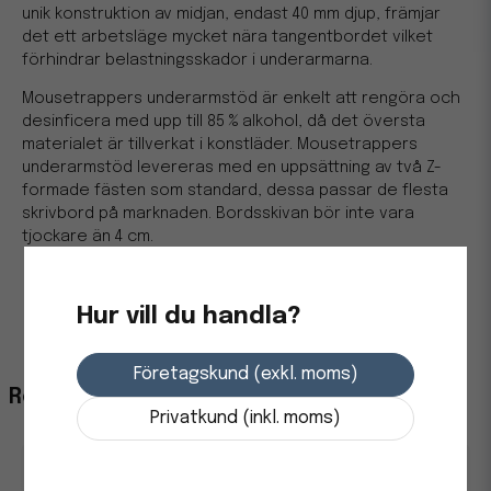
unik konstruktion av midjan, endast 40 mm djup, främjar
det ett arbetsläge mycket nära tangentbordet vilket
förhindrar belastningsskador i underarmarna.
Mousetrappers underarmstöd är enkelt att rengöra och
desinficera med upp till 85 % alkohol, då det översta
materialet är tillverkat i konstläder. Mousetrappers
underarmstöd levereras med en uppsättning av två Z-
formade fästen som standard, dessa passar de flesta
skrivbord på marknaden. Bordsskivan bör inte vara
tjockare än 4 cm.
Mått: B 680 x D 205 x H 20 mm
Midja: 40 mm
Hur vill du handla?
Vikt: 1400 g
Företagskund (exkl. moms)
Relaterade produkter
Privatkund (inkl. moms)