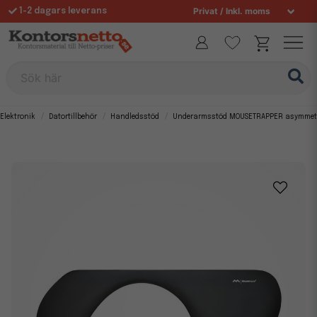
1-2 dagars leverans
Fri frakt över 995 kr
Sök här
Elektronik
Datortillbehör
Handledsstöd
Underarmsstöd MOUSETRAPPER asymmet