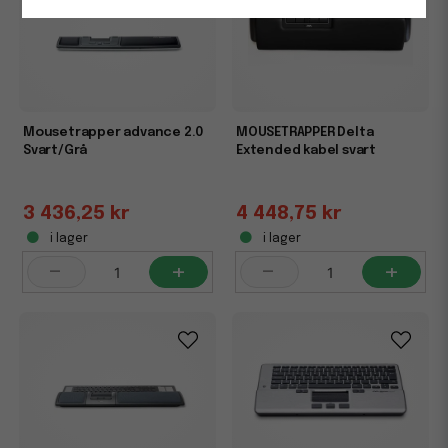
Mousetrapper advance 2.0
MOUSETRAPPER Delta
Svart/Grå
Extended kabel svart
3 436,25 kr
4 448,75 kr
i lager
i lager
-
+
-
+