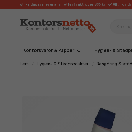
1-2 dagars leverans
Fri frakt över 995 kr
Allt för d
Sök här
Kontorsvaror & Papper
Hygien- & Städp
Hem
Hygien- & Städprodukter
Rengöring & stä