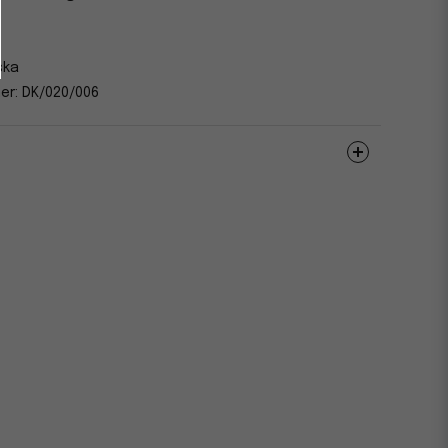
ska
er: DK/020/006
EU Ecolabel