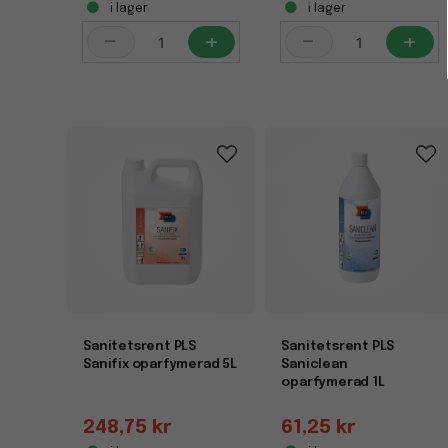
i lager
i lager
-
+
-
+
Sanitetsrent PLS
Sanitetsrent PLS
Sanifix oparfymerad 5L
Saniclean
oparfymerad 1L
248,75 kr
61,25 kr