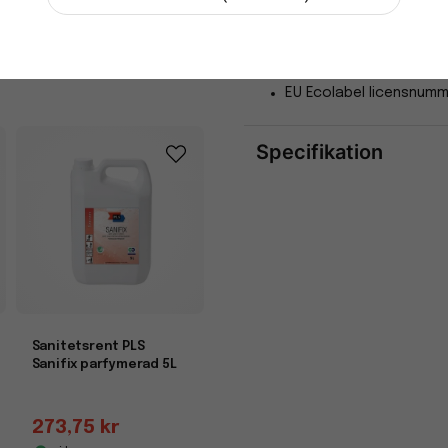
i lager
pH-värde: 2
-
+
Lukt: Parfymerad
Utseende: Klar röd vät
EU Ecolabel licensnumm
Specifikation
Egenskaper
Miljömärkning
Sanitetsrent PLS
Sanifix parfymerad 5L
273,75 kr