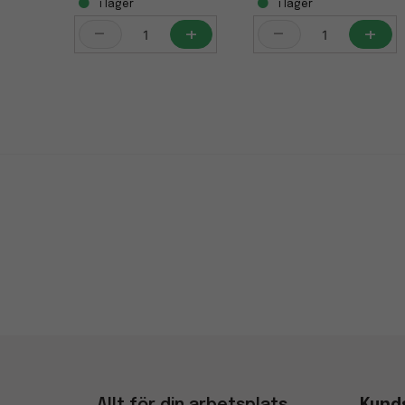
i lager
i lager
-
+
-
+