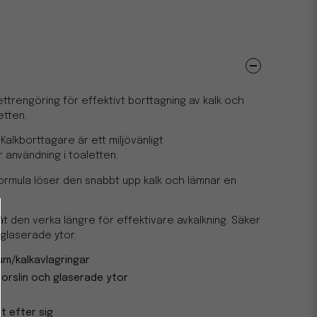
ettrengöring för effektivt borttagning av kalk och
etten.
alkborttagare är ett miljövänligt
 användning i toaletten.
formula löser den snabbt upp kalk och lämnar en
åt den verka längre för effektivare avkalkning. Säker
 glaserade ytor.
um/kalkavlagringar
orslin och glaserade ytor
a
t efter sig