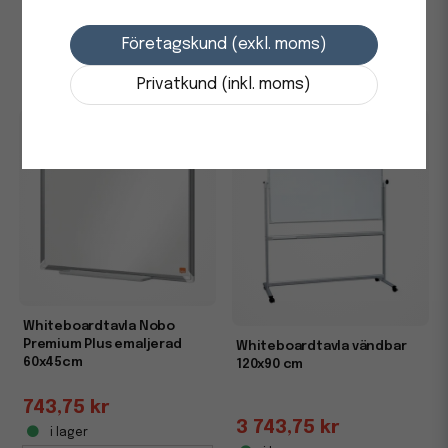
1 868,75 kr
1 223,75 kr
i lager
i lager
Företagskund (exkl. moms)
-
+
-
+
Privatkund (inkl. moms)
Whiteboardtavla Nobo
Premium Plus emaljerad
Whiteboardtavla vändbar
60x45cm
120x90 cm
743,75 kr
3 743,75 kr
i lager