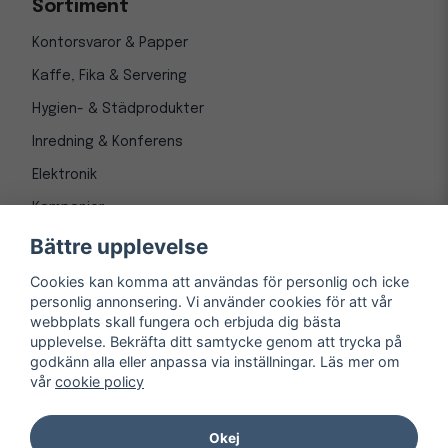
Sortiment
Kontorsvaror & Papper
Kaffe, Fika & Servering
Hygien- & Städprodukter
Inredning & Konferens
Elektronik
Kampanjer
Bättre upplevelse
Cookies kan komma att användas för personlig och icke
personlig annonsering. Vi använder cookies för att vår
webbplats skall fungera och erbjuda dig bästa
upplevelse. Bekräfta ditt samtycke genom att trycka på
godkänn alla eller anpassa via inställningar. Läs mer om
vår
cookie policy
© Copyright 1997-
2026
– Kontorsnetto AB
Järnvägsgatan 8, 243 30 Höör org. nr 556550-3173
Okej