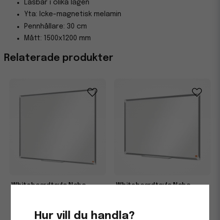
Låsbar i olika lägen
Yta: Icke-magnetisk melamin
Pennhållare: 30 cm
Mått: 1500x1200 mm
Relaterade produkter
Whiteboardtavla Nobo
Whiteboardtavla Nobo
Premium Plus emaljerad
Premium Plus emaljerad
120x90cm
90x60cm
Hur vill du handla?