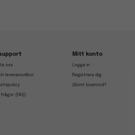
support
Mitt konto
ta oss
Logga in
h leveransvillkor
Registrera dig
tetspolicy
Glömt lösenord?
 frågor (FAQ)
r