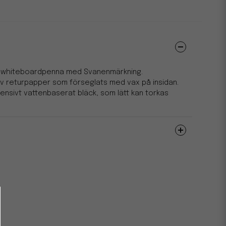
lig whiteboardpenna med Svanenmärkning.
av returpapper som förseglats med vax på insidan.
nsivt vattenbaserat bläck, som lätt kan torkas
AllOffice Miljömärkning