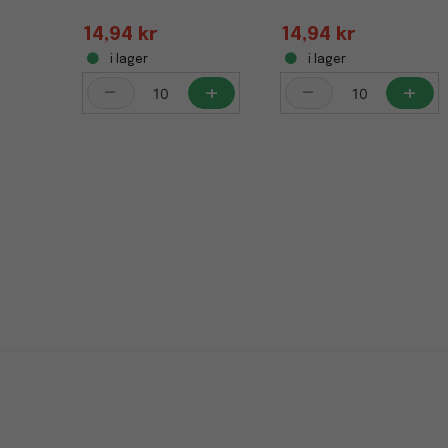
14,94 kr
14,94 kr
i lager
i lager
-
+
-
+