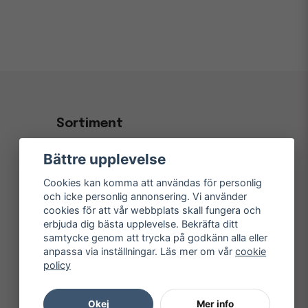
Sortiment
Kontorsvaror & Papper
Bättre upplevelse
Kaffe, Fika & Servering
Cookies kan komma att användas för personlig
Hygien- & Städprodukter
och icke personlig annonsering. Vi använder
cookies för att vår webbplats skall fungera och
Inredning & Konferens
erbjuda dig bästa upplevelse. Bekräfta ditt
samtycke genom att trycka på godkänn alla eller
Elektronik
anpassa via inställningar. Läs mer om vår
cookie
Kampanjer
policy
Okej
Mer info