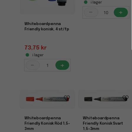
i lager
-
+
Whiteboardpenna
Friendly konisk, 4 st/fp
73,75 kr
i lager
-
+
Whiteboardpenna
Whiteboardpenna
Friendly Konisk Röd 1,5-
Friendly Konisk Svart
3mm
1,5-3mm