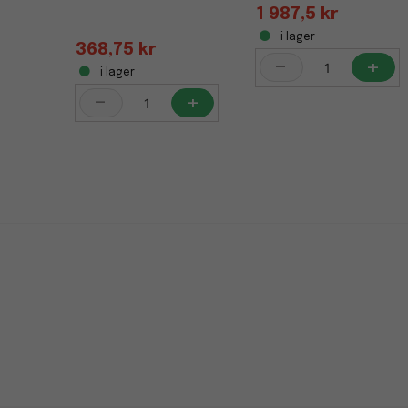
1 987,5 kr
i lager
368,75 kr
-
+
i lager
-
+