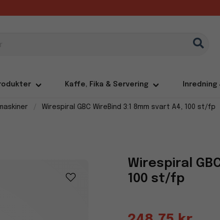
rodukter
Kaffe, Fika & Servering
Inredning
maskiner
Wirespiral GBC WireBind 3:1 8mm svart A4, 100 st/fp
Wirespiral GB
100 st/fp
248,75 kr