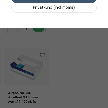
Privatkund (inkl. moms)
348,75 kr
i lager
-
+
Wirespiral GBC
WireBind 3:1 9,5mm
svart A4, 100 st/fp