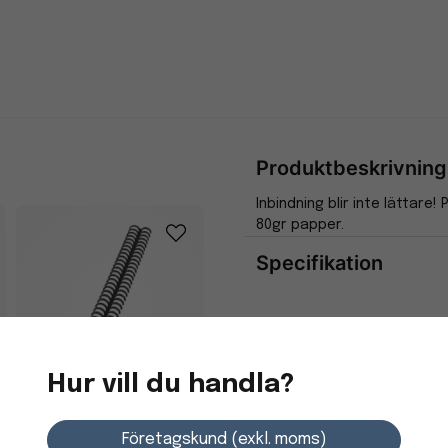
Produktbeskrivning
Inbindning blir inte lättare!
80gr papper.
Specifikation
Egenskaper
Bredd
Hur vill du handla?
Spiral GBC ClickBind
Företagskund (exkl. moms)
12mm svart A4, 50 st/fp