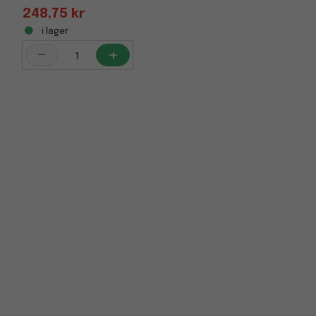
248,75 kr
i lager
-
+