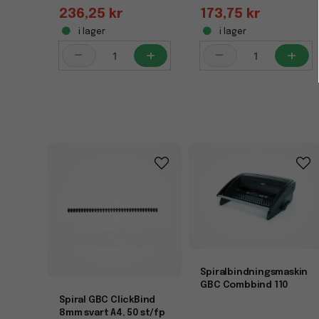
236,25 kr
173,75 kr
i lager
i lager
-
+
-
+
Spiralbindningsmaskin
GBC Combbind 110
Spiral GBC ClickBind
8mm svart A4, 50 st/fp