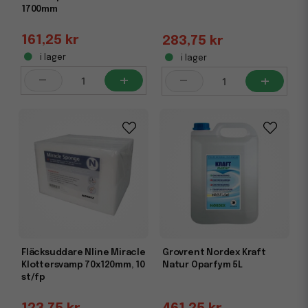
1700mm
161,25 kr
283,75 kr
i lager
i lager
-
+
-
+
Fläcksuddare Nline Miracle
Grovrent Nordex Kraft
Klottersvamp 70x120mm, 10
Natur Oparfym 5L
st/fp