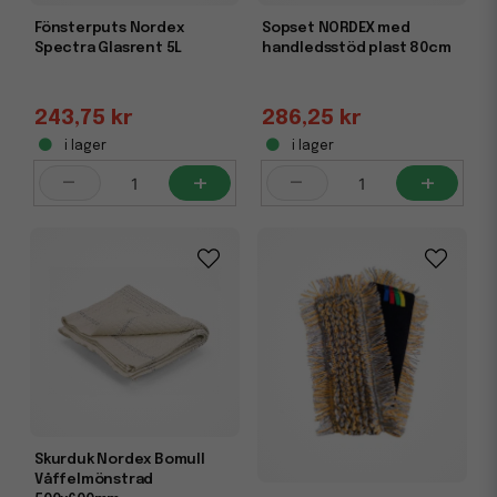
Fönsterputs Nordex
Sopset NORDEX med
Spectra Glasrent 5L
handledsstöd plast 80cm
243,75 kr
286,25 kr
i lager
i lager
-
+
-
+
Skurduk Nordex Bomull
Våffelmönstrad