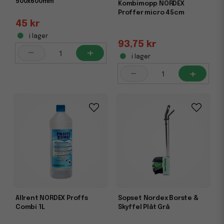
500x600mm
Kombimopp NORDEX
Proffer micro 45cm
45 kr
i lager
93,75 kr
-
+
i lager
-
+
Allrent NORDEX Proffs
Sopset Nordex Borste &
Combi 1L
Skyffel Plåt Grå