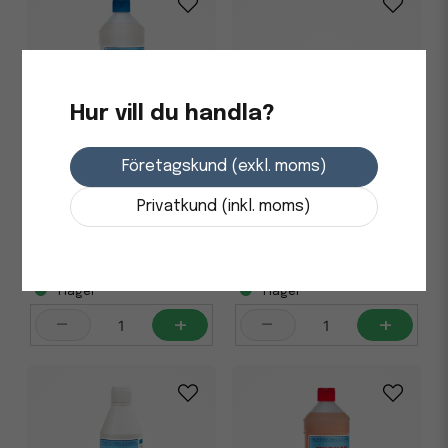
Hur vill du handla?
Företagskund (exkl. moms)
Handdiskmedel Nordex Fri
Levang Max Plast
Disk Natur oparfymerad 1L
Naturfiber Gängad 30cm
Privatkund (inkl. moms)
111,25 kr
111,25 kr
i lager
i lager
-
+
-
+