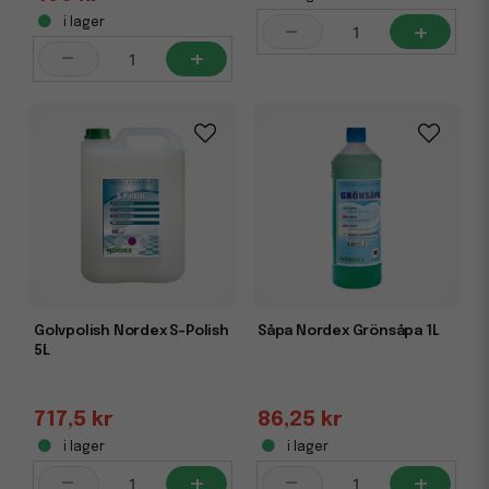
-
+
i lager
-
+
Golvpolish Nordex S-Polish
Såpa Nordex Grönsåpa 1L
5L
717,5 kr
86,25 kr
i lager
i lager
-
+
-
+