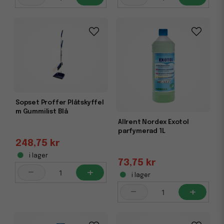
Sopset Proffer Plåtskyffel
m Gummilist Blå
Allrent Nordex Exotol
parfymerad 1L
248,75 kr
i lager
73,75 kr
-
+
i lager
-
+