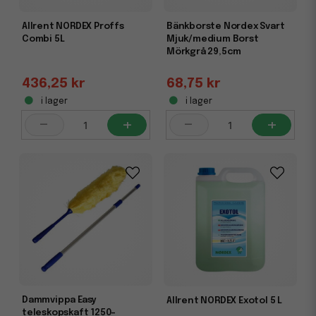
Allrent NORDEX Proffs
Bänkborste Nordex Svart
Combi 5L
Mjuk/medium Borst
Mörkgrå 29,5cm
436,25 kr
68,75 kr
i lager
i lager
-
+
-
+
Dammvippa Easy
Allrent NORDEX Exotol 5 L
teleskopskaft 1250-