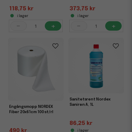
118,75 kr
373,75 kr
i lager
i lager
-
+
-
+
Sanitetsrent Nordex
Saniren A, 1L
Engångsmopp NORDEX
Fiber 20x61cm 100 st/rl
86,25 kr
490 kr
i lager