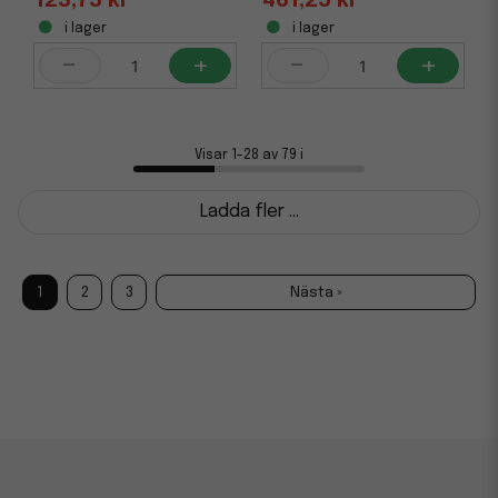
123,75 kr
461,25 kr
i lager
i lager
-
+
-
+
Visar 1-28 av 79 i
Ladda fler ...
1
2
3
Nästa »