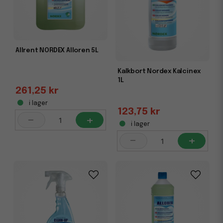
Allrent NORDEX Alloren 5L
Kalkbort Nordex Kalcinex
1L
261,25 kr
i lager
123,75 kr
-
+
i lager
-
+