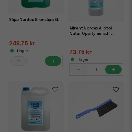
Såpa Nordex Grönsåpa 5L
Allrent Nordex Allotol
Natur Oparfymerad 1L
248,75 kr
73,75 kr
i lager
-
+
i lager
-
+