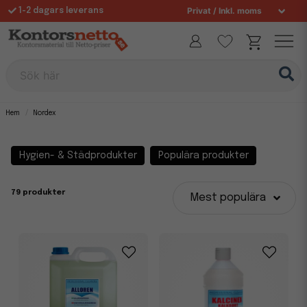
Fri frakt över 995 kr
Allt för din arbetsplats sedan 1997
Sök här
Hem
Nordex
Hygien- & Städprodukter
Populära produkter
79 produkter
Mest populära