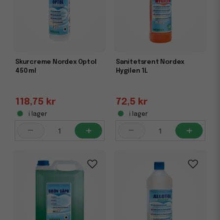
Skurcreme Nordex Optol
Sanitetsrent Nordex
450 ml
Hygilen 1L
118,75 kr
72,5 kr
i lager
i lager
-
+
-
+