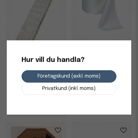
Engångsmopp NORDEX Fiber
20x61cm 100 st/rl
Hur vill du handla?
Engångsmopp NORDEX Fiber
490 kr
20x60cm, 200/fp
Företagskund (exkl. moms)
i lager
-
+
Privatkund (inkl. moms)
1 123,75 kr
i lager
-
+