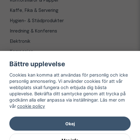
Kontorsvaror & Papper
Kaffe, Fika & Servering
Hygien- & Städprodukter
Inredning & Konferens
Elektronik
Kampanjer
Bättre upplevelse
Cookies kan komma att användas för personlig och icke
personlig annonsering. Vi använder cookies för att vår
webbplats skall fungera och erbjuda dig bästa
upplevelse. Bekräfta ditt samtycke genom att trycka på
godkänn alla eller anpassa via inställningar. Läs mer om
vår
cookie policy
© Copyright 1997-
2026
– Kontorsnetto AB
Järnvägsgatan 8, 243 30 Höör org. nr 556550-3173
Okej