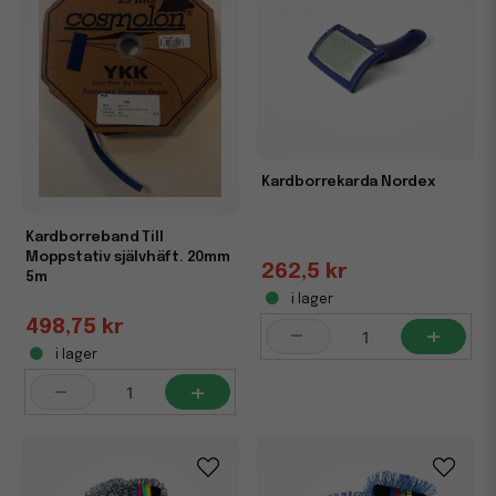
Kardborrekarda Nordex
Kardborreband Till
Moppstativ självhäft. 20mm
262,5 kr
5m
i lager
498,75 kr
-
+
i lager
-
+