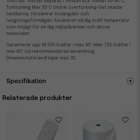
Tvättråd: Tvättas separat i temperatur mellan 30-90ºC,
Torktumling Max 55ºC Undvik övertorkning-Det skadar
textilierna, försämrar livslängden och
rengöringsförmågan. Använd en så låg tvätt temperatur
som möjligt för en låg miljöpåverkan och skona
materialet.
Garanterar upp till 500 tvättar i max 90° eller 750 tvättar i
max 60° vid rekommenderad användning.
Dimensionsförändringar max 3%.
Specifikation
Egenskaper
Relaterade produkter
Miljömärkning
Svanen