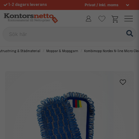
1-2 dagars leverans
Fri frakt över 995 kr
Allt för din arbetsplats sedan 1997
Sök här
utrustning & Städmaterial
Moppar & Moppgarn
Kombimopp Nordex N-line Micro Cl