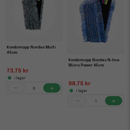
Kombimopp Nordex Multi
45cm
Kombimopp Nordex N-line
Micro Power 45cm
73,75 kr
i lager
98,75 kr
-
+
i lager
-
+