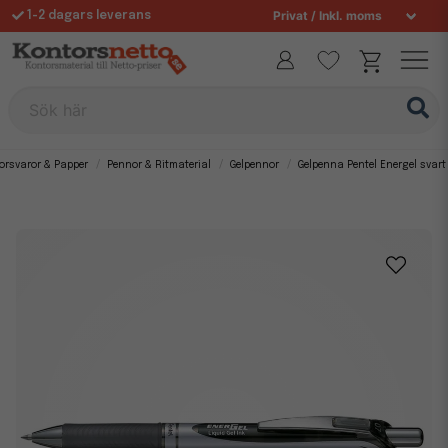
1-2 dagars leverans
Fri frakt över 995 kr
Sök här
orsvaror & Papper
Pennor & Ritmaterial
Gelpennor
Gelpenna Pentel Energel svart