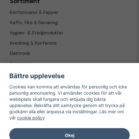
Sortiment
Kontorsvaror & Papper
Kaffe, Fika & Servering
Hygien- & Städprodukter
Inredning & Konferens
Elektronik
Kampanjer
Bättre upplevelse
Cookies kan komma att användas för personlig och icke
personlig annonsering. Vi använder cookies för att vår
webbplats skall fungera och erbjuda dig bästa
upplevelse. Bekräfta ditt samtycke genom att trycka på
godkänn alla eller anpassa via inställningar. Läs mer om
vår
cookie policy
© Copyright 1997-
2026
– Kontorsnetto AB
Järnvägsgatan 8, 243 30 Höör org. nr 556550-3173
Okej