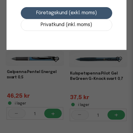
röd 0,5
i lager
Företagskund (exkl. moms)
-
+
46,25 kr
Privatkund (inkl. moms)
i lager
-
+
Gelpenna Pentel Energel
Kulspetspenna Pilot Gel
svart 0,5
BeGreen G-Knock svart 0,7
46,25 kr
37,5 kr
i lager
i lager
-
+
-
+