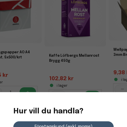
Wellpa
ngspapper AO A4
3mm Br
Kaffe Löfbergs Mellanrost
t, 5x500/krt
Brygg 450g
9,38 
5 kr
102,82 kr
i la
er
i lager
-
+
-
+
Hur vill du handla?
Företagskund (exkl. moms)