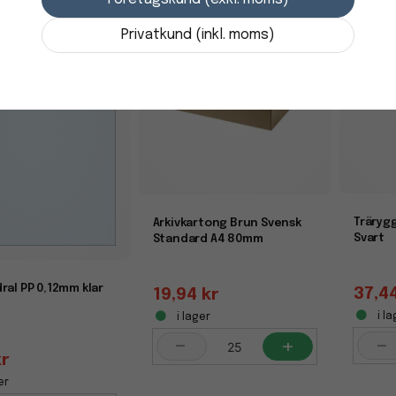
Privatkund (inkl. moms)
Träryg
Arkivkartong Brun Svensk
Svart
Standard A4 80mm
ral PP 0,12mm klar
37,4
19,94 kr
i la
i lager
-
-
+
kr
er