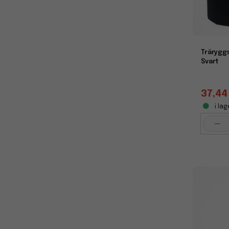
Trärygg
Svart
37,44
i lag
-