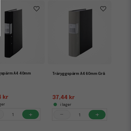
gspärm A4 40mm
Träryggspärm A4 60mm Grå
4 kr
37,44 kr
ger
i lager
+
-
+