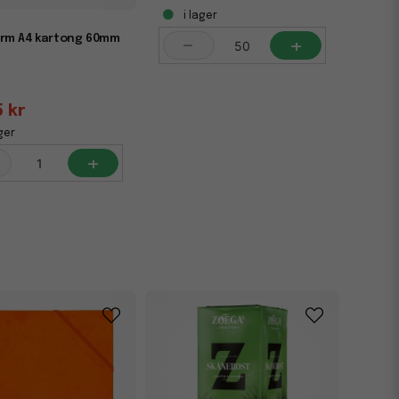
i lager
-
+
ärm A4 kartong 60mm
5 kr
ger
+