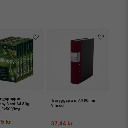
ingspapper
Träryggspärm A4 60mm
opy Next A4 80g
Vinröd
, 5x500/ktg
75 kr
37,44 kr