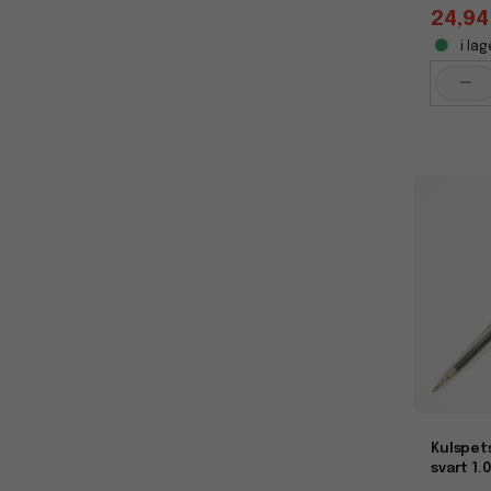
24,94
i lag
-
Kulspet
svart 1