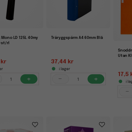
 Mono LD 125L 40my
Träryggspärm A4 60mm Blå
 st/rl
Snoddm
Utan K
 kr
37,44 kr
er
i lager
17,5 
+
-
+
i la
-