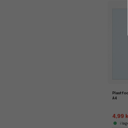
Plastfod
A4
4,99 
i lag