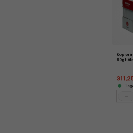
Kopieri
80g Håla
311,2
i lag
-