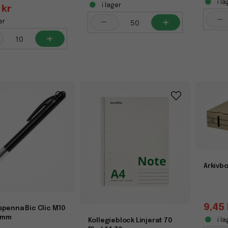
i la
i lager
 kr
-
-
+
er
+
Arkivb
9,45 
spenna Bic Clic M10
.0mm
i la
Kollegieblock Linjerat 70