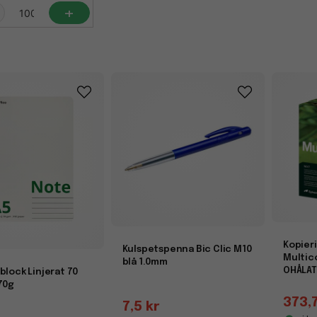
+
Kopier
Kulspetspenna Bic Clic M10
Multic
blå 1.0mm
OHÅLAT
block Linjerat 70
70g
373,
7,5 kr