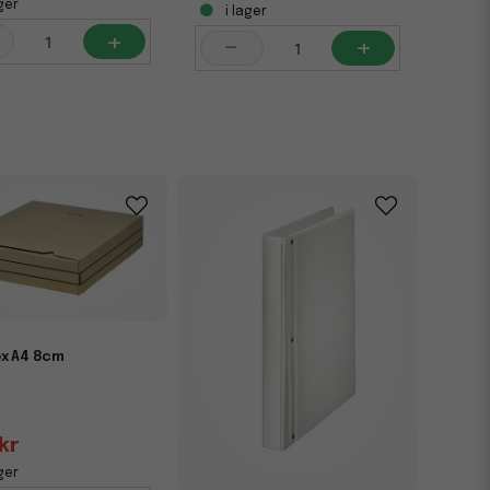
ger
i lager
+
-
+
ox A4 8cm
kr
ger