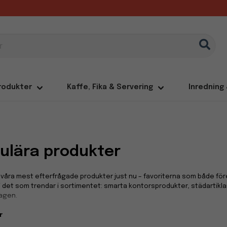
rodukter
Kaffe, Fika & Servering
Inredning
ulära produkter
våra mest efterfrågade produkter just nu – favoriterna som både för
i det som trendar i sortimentet: smarta kontorsprodukter, städartikl
agen.
r
tet uppdateras löpande utifrån vad våra kunder köper mest, så du hitta
dla snabbt, tryggt och få hem beprövade produkter som verkligen gör 