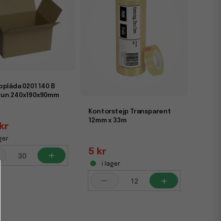
pplåda 0201 140 B
un 240x190x90mm
Kontorstejp Transparent
12mm x 33m
kr
ger
5 kr
+
i lager
-
+