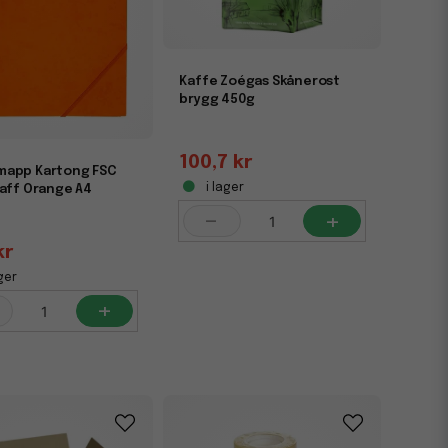
Kaffe Zoégas Skånerost
brygg 450g
100,7 kr
app Kartong FSC
i lager
laff Orange A4
-
+
kr
ger
+