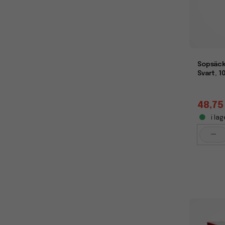
Sopsäck
Svart, 10
48,75
i lag
-