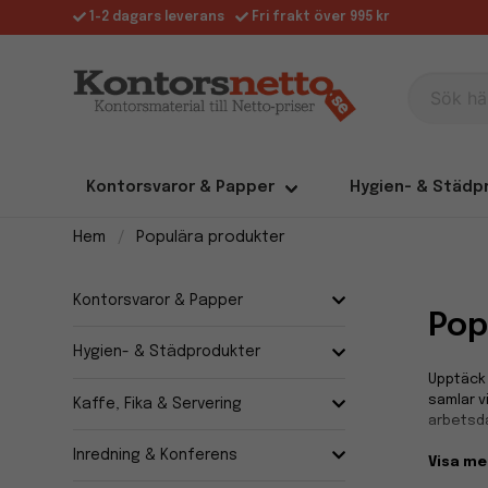
1-2 dagars leverans
Fri frakt över 995 kr
Sök här
Kontorsvaror & Papper
Hygien- & Städp
Hem
Populära produkter
Kontorsvaror & Papper
Pop
Hygien- & Städprodukter
Upptäck 
samlar v
Kaffe, Fika & Servering
arbetsd
Inredning & Konferens
Visa me
Sortimen
vill han