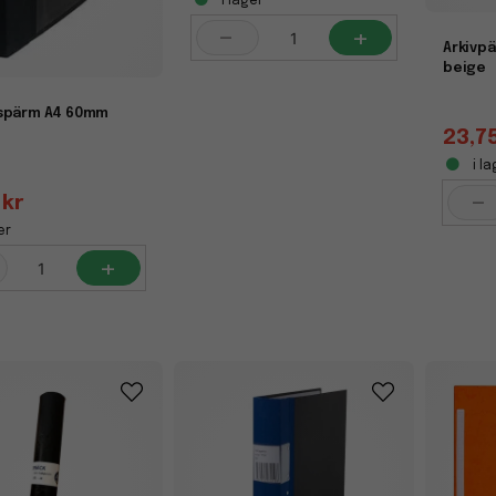
i lager
-
+
Arkivp
beige
spärm A4 60mm
23,7
i la
-
 kr
er
+