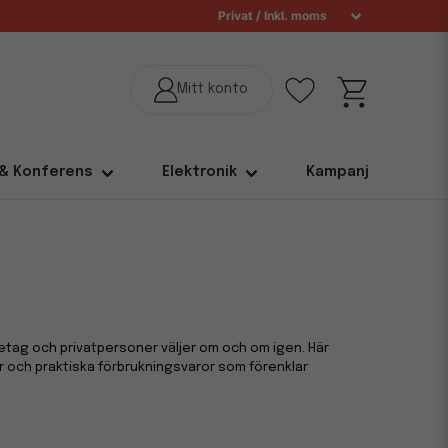
 & Konferens
Elektronik
Kampanj
etag och privatpersoner väljer om och om igen. Här
ar och praktiska förbrukningsvaror som förenklar
r alltid aktuella och prisvärda val. Perfekt för dig som
jobbet.