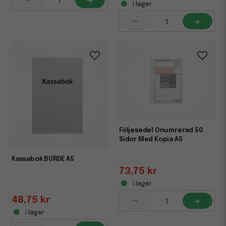
-
+
i lager
-
+
Följesedel Onumrerad 50
Sidor Med Kopia A5
Kassabok BURDE A5
73,75 kr
i lager
-
+
48,75 kr
i lager