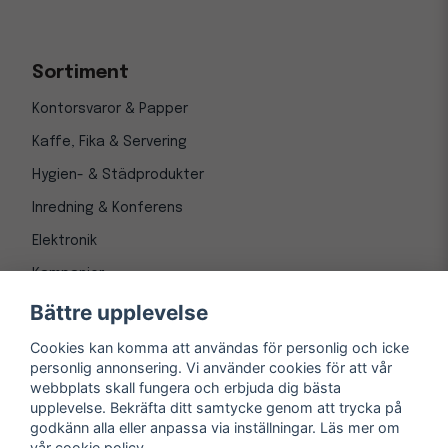
Sortiment
Kontorsvaror & Papper
Kaffe, Fika & Servering
Hygien- & Städprodukter
Inredning & Konferens
Elektronik
Kampanjer
Bättre upplevelse
Cookies kan komma att användas för personlig och icke
personlig annonsering. Vi använder cookies för att vår
webbplats skall fungera och erbjuda dig bästa
upplevelse. Bekräfta ditt samtycke genom att trycka på
godkänn alla eller anpassa via inställningar. Läs mer om
vår
cookie policy
© Copyright 1997-
2026
– Kontorsnetto AB