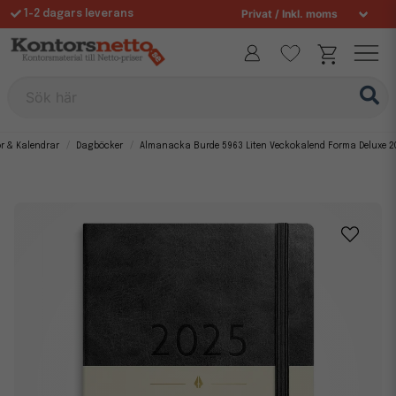
1-2 dagars leverans
Fri frakt över 995 kr
Allt för din arbetsplats sedan 1997
Sök här
 & Kalendrar
Dagböcker
Almanacka Burde 5963 Liten Veckokalend Forma Deluxe 2