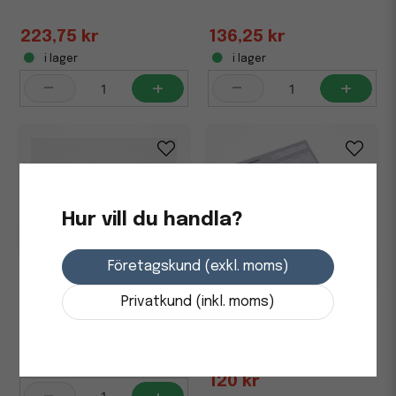
223,75 kr
136,25 kr
i lager
i lager
-
+
-
+
Hur vill du handla?
Företagskund (exkl. moms)
Grundbok/Dagbok 5
Dubbel- /15 Enkelkolumner
Privatkund (inkl. moms)
100 Sidor A4L
Inventeringslista
onumrerade utan kopia A4
215 kr
i lager
120 kr