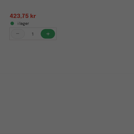
423,75 kr
i lager
-
+