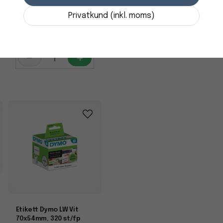
36x89mm, 520 st/fp
Privatkund (inkl. moms)
236,25 kr
i lager
-
+
Etikett Dymo LW Vit
70x54mm, 320 st/fp