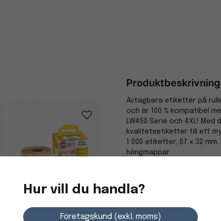
Produktbeskrivning
Avtagbara etiketter på rul
och är 100 % kompatibel me
LW450 Serie och 4XL! Med 
kvalitetsetiketter till ett m
1 000 etiketter, 57 x 32 mm
hängmappar.
Specifikation
Hur vill du handla?
Egenskaper
Etikett Avery
Miljömärkning
Företagskund (exkl. moms)
Adressetiketter Vit