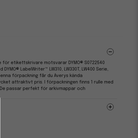
le för etikettskrivare motsvarar DYMO® S0722540
d DYMO® LabelWriter™ LW310, LW330T, LW400 Serie,
denna förpackning får du Averys kända
ycket attraktivt pris. I förpackningen finns 1 rulle med
. De passar perfekt för arkivmappar och
FSC