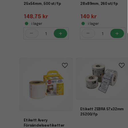
25x54mm, 500 st/fp
28x89mm, 260 st/fp
148,75 kr
140 kr
i lager
i lager
-
+
-
+
Etikett ZEBRA 57x32mm
25200/fp
Etikett Avery
Försändelseetiketter