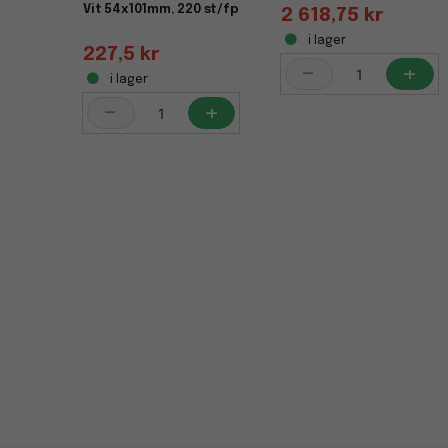
Vit 54x101mm, 220 st/fp
2 618,75 kr
i lager
227,5 kr
-
+
i lager
-
+