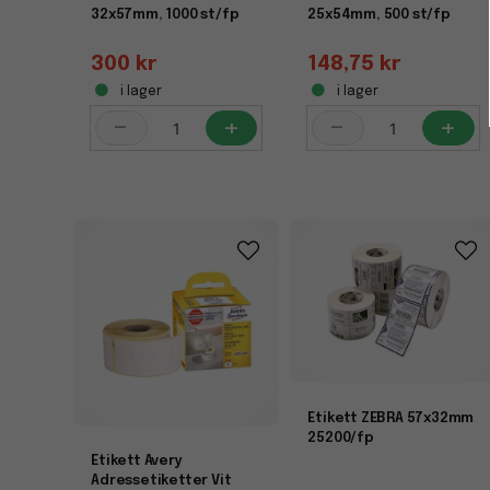
32x57mm, 1000 st/fp
25x54mm, 500 st/fp
300 kr
148,75 kr
i lager
i lager
-
+
-
+
Etikett ZEBRA 57x32mm
25200/fp
Etikett Avery
Adressetiketter Vit