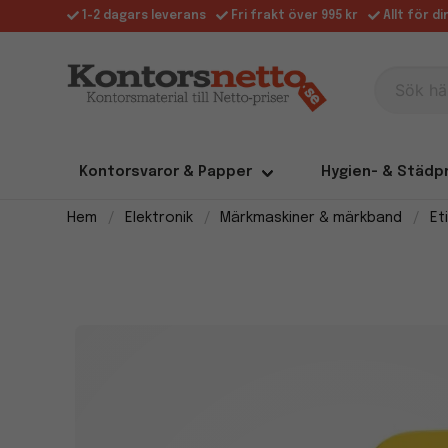
1-2 dagars leverans
Fri frakt över 995 kr
Allt för d
Sök här
Kontorsvaror & Papper
Hygien- & Städp
Hem
Elektronik
Märkmaskiner & märkband
Et