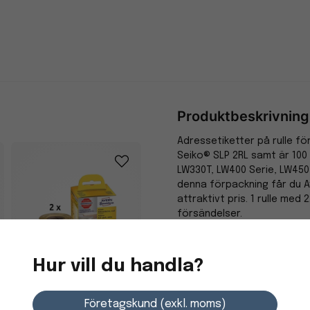
Produktbeskrivning
Adressetiketter på rulle f
Seiko® SLP 2RL samt är 100
LW330T, LW400 Serie, LW450
denna förpackning får du Av
attraktivt pris. 1 rulle med
försändelser.
Specifikation
Hur vill du handla?
Egenskaper
Etikett Avery
Miljömärkning
Företagskund (exkl. moms)
Adressetiketter Vit