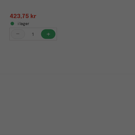
423,75 kr
i lager
-
+