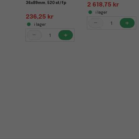
36x89mm, 520 st/fp
2 618,75 kr
i lager
236,25 kr
-
+
i lager
-
+