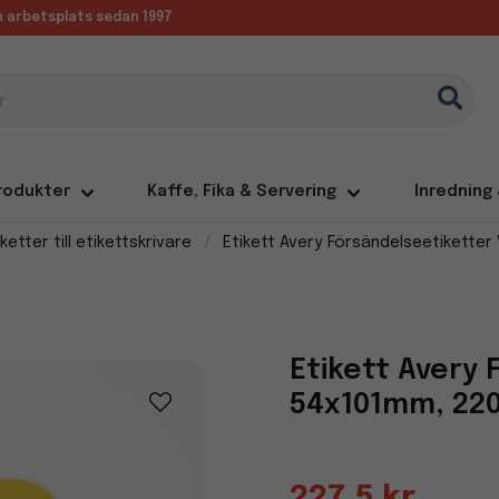
in arbetsplats sedan 1997
rodukter
Kaffe, Fika & Servering
Inredning
iketter till etikettskrivare
Etikett Avery Försändelseetiketter 
Etikett Avery 
54x101mm, 220
227,5 kr