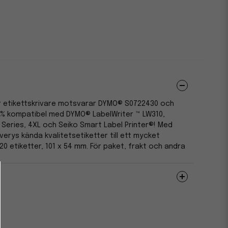
ör etikettskrivare motsvarar DYMO® S0722430 och
 % kompatibel med DYMO® LabelWriter ™ LW310,
 Series, 4XL och Seiko Smart Label Printer®! Med
erys kända kvalitetsetiketter till ett mycket
 220 etiketter, 101 x 54 mm. För paket, frakt och andra
FSC