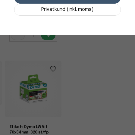
28x89mm, 260 st/fp
Privatkund (inkl. moms)
140 kr
i lager
-
+
Etikett Dymo LW Vit
70x54mm, 320 st/fp