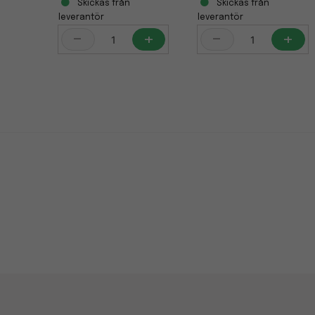
Skickas från
Skickas från
leverantör
leverantör
-
+
-
+