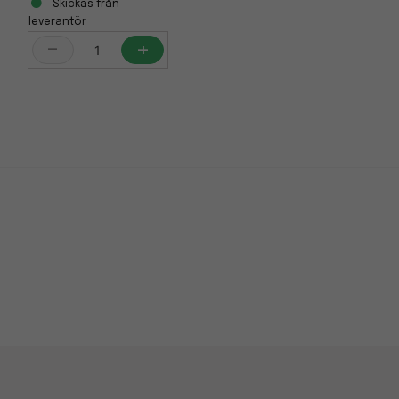
Skickas från
leverantör
-
+