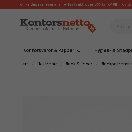
1-2 dagars leverans
Fri frakt över 995 kr
Allt för d
Sök här
Kontorsvaror & Papper
Hygien- & Städp
Hem
Elektronik
Bläck & Toner
Bläckpatroner 