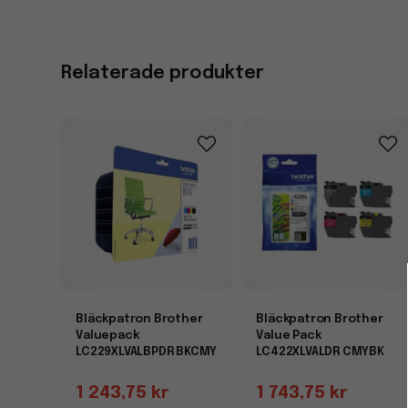
Relaterade produkter
Bläckpatron Brother
Bläckpatron Brother
Valuepack
Value Pack
LC229XLVALBPDR BKCMY
LC422XLVALDR CMYBK
1 243,75 kr
1 743,75 kr