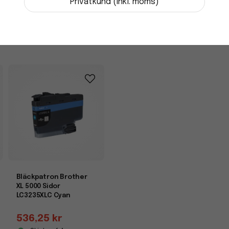
-
+
Privatkund (inkl. moms)
Bläckpatron Brother
XL 5000 Sidor
LC3235XLC Cyan
536,25 kr