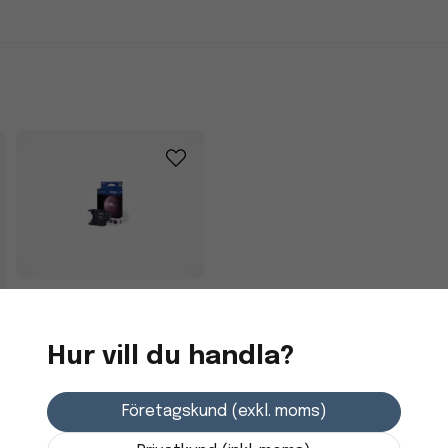
Bläckpatron Brother
LC1220BK Svart
Hur vill du handla?
293,75 kr
Företagskund (exkl. moms)
3-7 dagars leverans