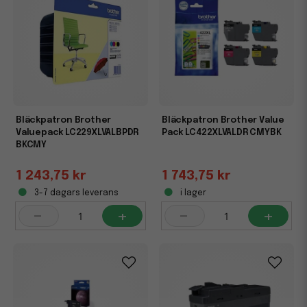
Bläckpatron Brother
Bläckpatron Brother Value
Valuepack LC229XLVALBPDR
Pack LC422XLVALDR CMYBK
BKCMY
1 243,75 kr
1 743,75 kr
3-7 dagars leverans
i lager
-
+
-
+