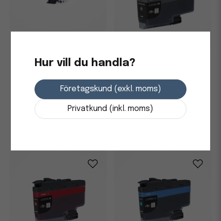
Bläckpatron Brother
LC1220BK Svart
Hur vill du handla?
Bläckpatron Brother XL
6000 Sidor LC3235XLBK Svart
293,75 kr
Företagskund (exkl. moms)
3-7 dagars leverans
611,25 kr
-
+
Privatkund (inkl. moms)
Skickas från leverantör
-
+