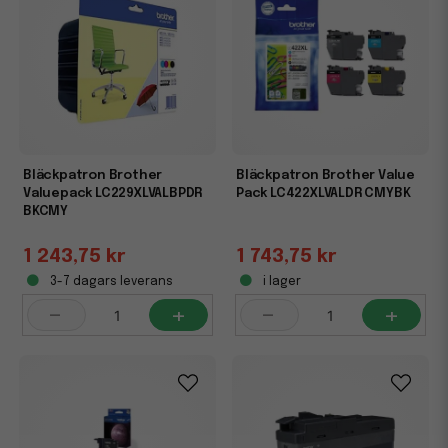
Bläckpatron Brother
Bläckpatron Brother Value
Valuepack LC229XLVALBPDR
Pack LC422XLVALDR CMYBK
BKCMY
1 243,75 kr
1 743,75 kr
3-7 dagars leverans
i lager
-
+
-
+