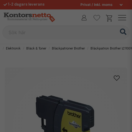
1-2 dagars leverans
Fri frakt över 995 kr
Sök här
m
Elektronik
Bläck & Toner
Bläckpatroner Brother
Bläckpatron Brother LC1100Y