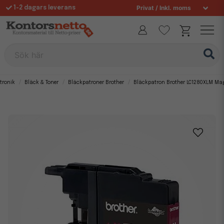
1-2 dagars leverans
Fri frakt över 995 kr
Allt för din arbetsplats sedan 1997
Sök här
tronik
Bläck & Toner
Bläckpatroner Brother
Bläckpatron Brother LC1280XLM Ma