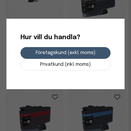
Bläckpatron Brother
LC1220BK Svart
Hur vill du handla?
Bläckpatron Brother XL
6000 Sidor LC3235XLBK Svart
293,75 kr
Företagskund (exkl. moms)
3-7 dagars leverans
611,25 kr
-
+
Privatkund (inkl. moms)
Skickas från leverantör
-
+