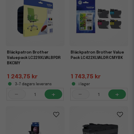
Bläckpatron Brother
Bläckpatron Brother Value
Valuepack LC229XLVALBPDR
Pack LC422XLVALDR CMYBK
BKCMY
1 243,75 kr
1 743,75 kr
3-7 dagars leverans
i lager
-
+
-
+