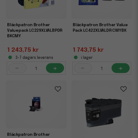
Bläckpatron Brother
Bläckpatron Brother Value
Valuepack LC229XLVALBPDR
Pack LC422XLVALDR CMYBK
BKCMY
1 243,75 kr
1 743,75 kr
3-7 dagars leverans
i lager
-
+
-
+
Bläckpatron Brother