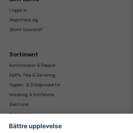
Logga in
Registrera dig
Glömt lösenord?
Sortiment
Kontorsvaror & Papper
Kaffe, Fika & Servering
Hygien- & Städprodukter
Inredning & Konferens
Elektronik
Kampanjer
Bättre upplevelse