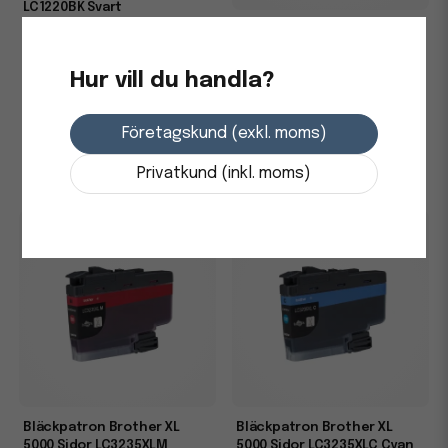
LC1220BK Svart
Bläckpatron Brother XL
6000 Sidor LC3235XLBK Svart
293,75 kr
Hur vill du handla?
3-7 dagars leverans
611,25 kr
-
+
Företagskund (exkl. moms)
Skickas från leverantör
-
+
Privatkund (inkl. moms)
Bläckpatron Brother XL
Bläckpatron Brother XL
5000 Sidor LC3235XLM
5000 Sidor LC3235XLC Cyan