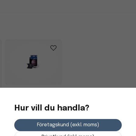
Bläckpatron Brother
LC1220BK Svart
Hur vill du handla?
293,75 kr
Företagskund (exkl. moms)
3-7 dagars leverans