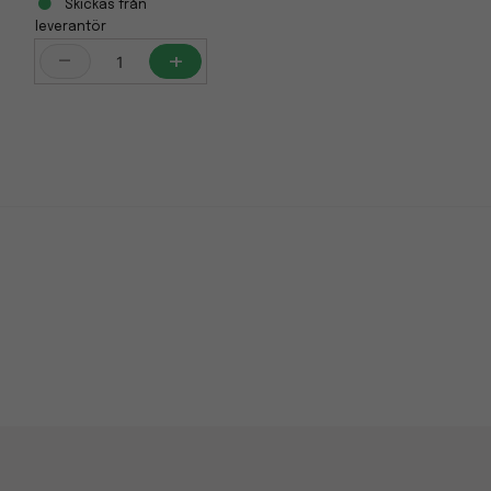
Skickas från
leverantör
-
+