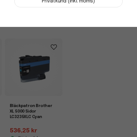
-
+
Privatkund (inkl. moms)
Bläckpatron Brother
XL 5000 Sidor
LC3235XLC Cyan
536,25 kr