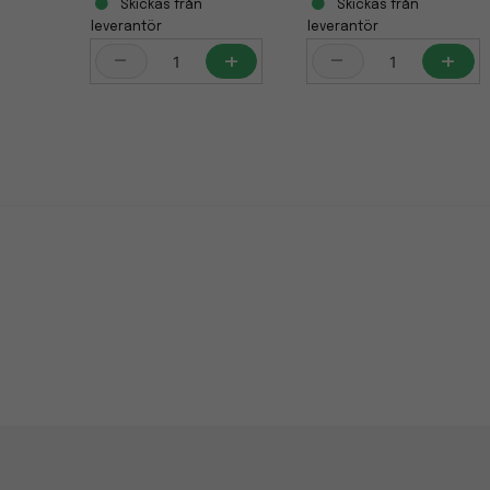
Skickas från
Skickas från
leverantör
leverantör
-
+
-
+