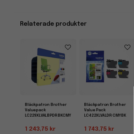
Relaterade produkter
Bläckpatron Brother
Bläckpatron Brother
Valuepack
Value Pack
LC229XLVALBPDR BKCMY
LC422XLVALDR CMYBK
1 243,75 kr
1 743,75 kr