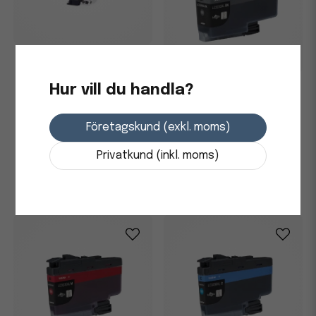
Bläckpatron Brother
LC1220BK Svart
Hur vill du handla?
Bläckpatron Brother XL
6000 Sidor LC3235XLBK Svart
293,75 kr
Företagskund (exkl. moms)
3-7 dagars leverans
611,25 kr
-
+
Privatkund (inkl. moms)
Skickas från leverantör
-
+