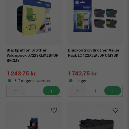
Bläckpatron Brother
Bläckpatron Brother Value
Valuepack LC229XLVALBPDR
Pack LC422XLVALDR CMYBK
BKCMY
1 243,75 kr
1 743,75 kr
3-7 dagars leverans
i lager
-
+
-
+