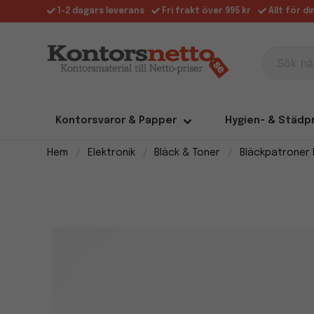
1-2 dagars leverans
Fri frakt över 995 kr
Allt för d
Sök här
Kontorsvaror & Papper
Hygien- & Städp
Hem
Elektronik
Bläck & Toner
Bläckpatroner 