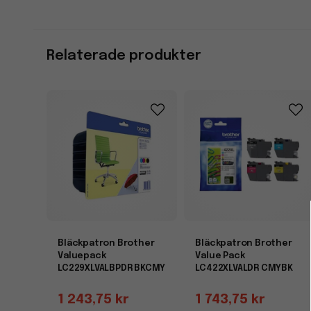
Relaterade produkter
Bläckpatron Brother
Bläckpatron Brother
Valuepack
Value Pack
LC229XLVALBPDR BKCMY
LC422XLVALDR CMYBK
1 243,75 kr
1 743,75 kr