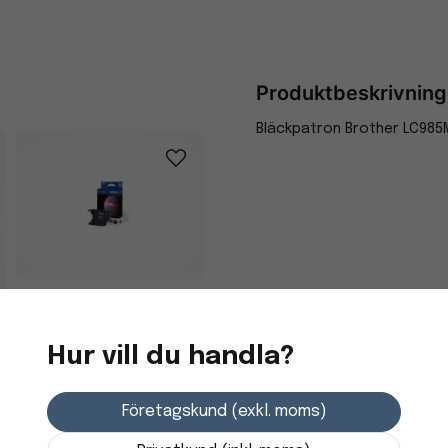
Produktbeskrivning
Bläckpatron Brother LC985M
Bläckpatron Brother
LC1220BK Svart
Hur vill du handla?
293,75 kr
Företagskund (exkl. moms)
3-7 dagars leverans