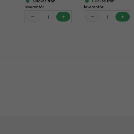
Skickas från
Skickas från
leverantör
leverantör
-
+
-
+