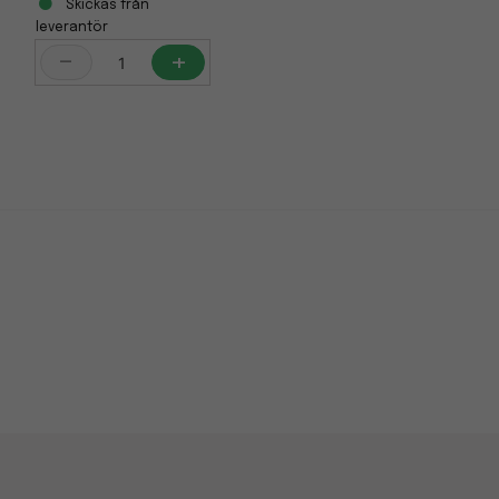
Skickas från
leverantör
-
+