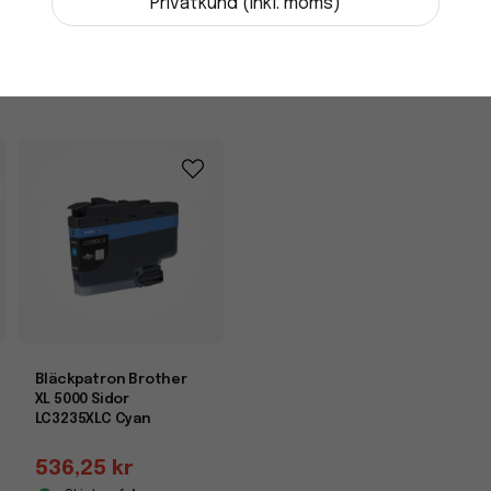
-
+
Privatkund (inkl. moms)
Bläckpatron Brother
XL 5000 Sidor
LC3235XLC Cyan
536,25 kr