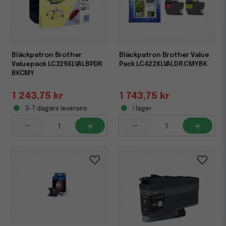
Bläckpatron Brother
Bläckpatron Brother Value
Valuepack LC229XLVALBPDR
Pack LC422XLVALDR CMYBK
BKCMY
1 243,75 kr
1 743,75 kr
3-7 dagars leverans
i lager
-
+
-
+