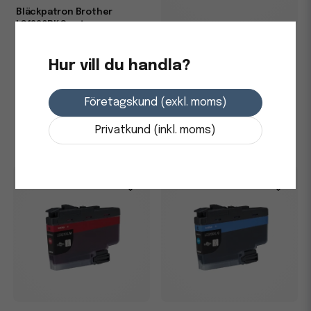
Bläckpatron Brother
LC1220BK Svart
Bläckpatron Brother XL
6000 Sidor LC3235XLBK Svart
Hur vill du handla?
293,75 kr
3-7 dagars leverans
611,25 kr
Företagskund (exkl. moms)
-
+
Skickas från leverantör
Privatkund (inkl. moms)
-
+