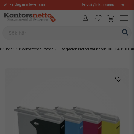
1-2 dagars leverans
Fri frakt över 995 kr
Sök här
k & Toner
Bläckpatroner Brother
Bläckpatron Brother Valuepack LC1000VALBPDR B