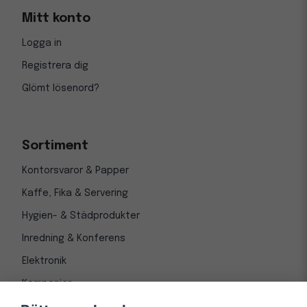
Mitt konto
Logga in
Registrera dig
Glömt lösenord?
Sortiment
Kontorsvaror & Papper
Kaffe, Fika & Servering
Hygien- & Städprodukter
Inredning & Konferens
Elektronik
Kampanjer