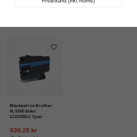
-
+
Privatkund (inkl. moms)
Bläckpatron Brother
XL 5000 Sidor
LC3235XLC Cyan
536,25 kr