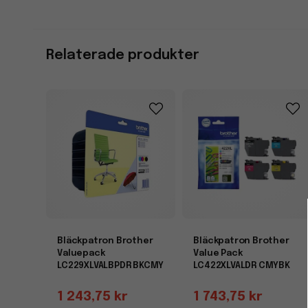
Relaterade produkter
Bläckpatron Brother
Bläckpatron Brother
Valuepack
Value Pack
LC229XLVALBPDR BKCMY
LC422XLVALDR CMYBK
1 243,75 kr
1 743,75 kr