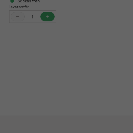
Skickas från
leverantör
-
+