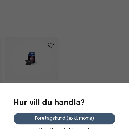
Bläckpatron Brother
LC1220BK Svart
Hur vill du handla?
293,75 kr
Företagskund (exkl. moms)
3-7 dagars leverans