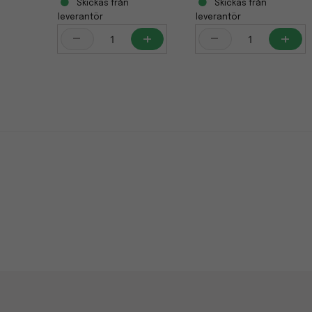
Skickas från
Skickas från
leverantör
leverantör
-
+
-
+