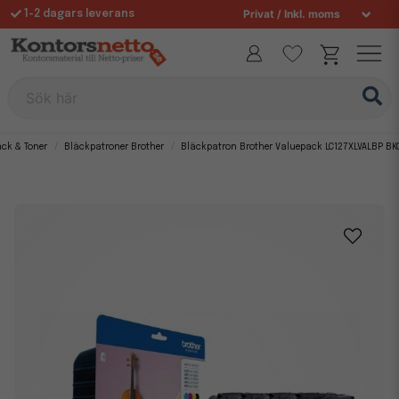
1-2 dagars leverans
Fri frakt över 995 kr
Sök här
äck & Toner
Bläckpatroner Brother
Bläckpatron Brother Valuepack LC127XLVALBP B