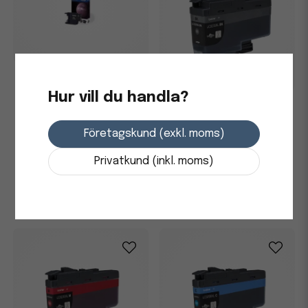
Bläckpatron Brother
LC1220BK Svart
Hur vill du handla?
Bläckpatron Brother XL
6000 Sidor LC3235XLBK Svart
293,75 kr
Företagskund (exkl. moms)
3-7 dagars leverans
611,25 kr
Privatkund (inkl. moms)
-
+
Skickas från leverantör
-
+