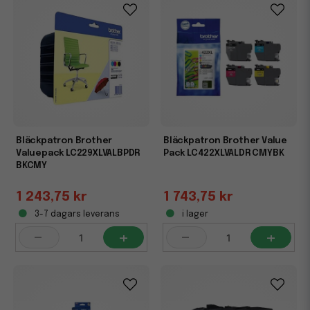
Bläckpatron Brother
Bläckpatron Brother Value
Valuepack LC229XLVALBPDR
Pack LC422XLVALDR CMYBK
BKCMY
1 243,75 kr
1 743,75 kr
3-7 dagars leverans
i lager
-
+
-
+