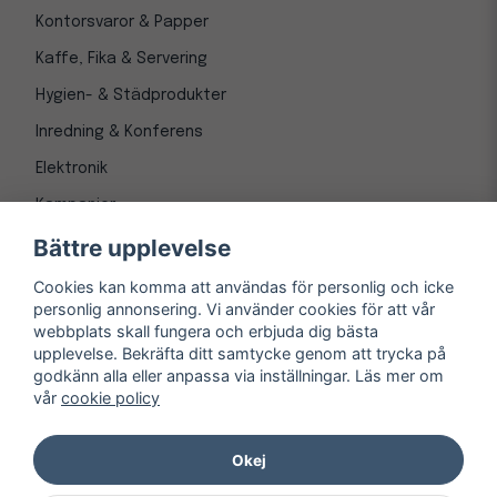
Kontorsvaror & Papper
Kaffe, Fika & Servering
Hygien- & Städprodukter
Inredning & Konferens
Elektronik
Kampanjer
Bättre upplevelse
Cookies kan komma att användas för personlig och icke
personlig annonsering. Vi använder cookies för att vår
webbplats skall fungera och erbjuda dig bästa
upplevelse. Bekräfta ditt samtycke genom att trycka på
godkänn alla eller anpassa via inställningar. Läs mer om
vår
cookie policy
© Copyright 1997-
2026
– Kontorsnetto AB
Järnvägsgatan 8, 243 30 Höör org. nr 556550-3173
Okej