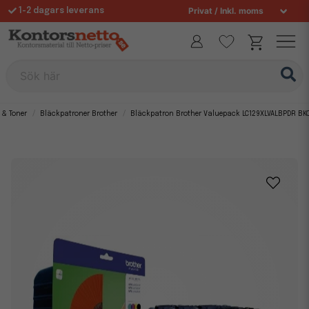
1-2 dagars leverans
Fri frakt över 995 kr
Sök här
 & Toner
Bläckpatroner Brother
Bläckpatron Brother Valuepack LC129XLVALBPDR BK