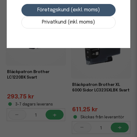
-
+
-
+
Företagskund (exkl. moms)
Privatkund (inkl. moms)
Bläckpatron Brother
LC1220BK Svart
Bläckpatron Brother XL
6000 Sidor LC3235XLBK Svart
293,75 kr
3-7 dagars leverans
611,25 kr
-
+
Skickas från leverantör
-
+