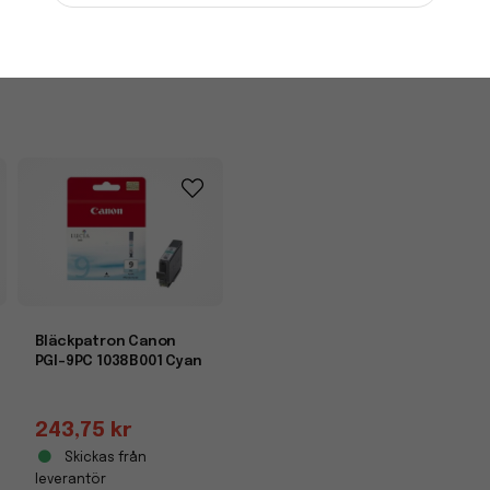
-
+
Bläckpatron Canon
PGI-9PC 1038B001 Cyan
243,75 kr
Skickas från
leverantör