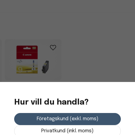
Bläckpatron Canon
PGI-9Y 1037B001 Gul
Hur vill du handla?
243,75 kr
Företagskund (exkl. moms)
Skickas från
leverantör
Privatkund (inkl. moms)