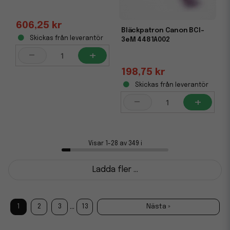
606,25 kr
Bläckpatron Canon BCI-
Skickas från leverantör
3eM 4481A002
-
+
198,75 kr
Skickas från leverantör
-
+
Visar 1-28 av 349 i
Ladda fler ...
...
1
2
3
13
Nästa »