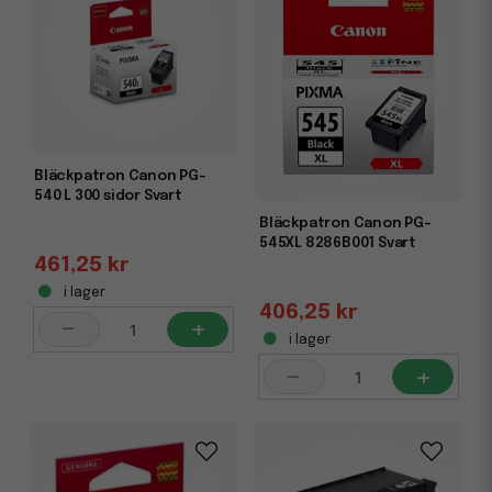
Bläckpatron Canon PG-
540 L 300 sidor Svart
Bläckpatron Canon PG-
545XL 8286B001 Svart
461,25 kr
i lager
406,25 kr
-
+
i lager
-
+