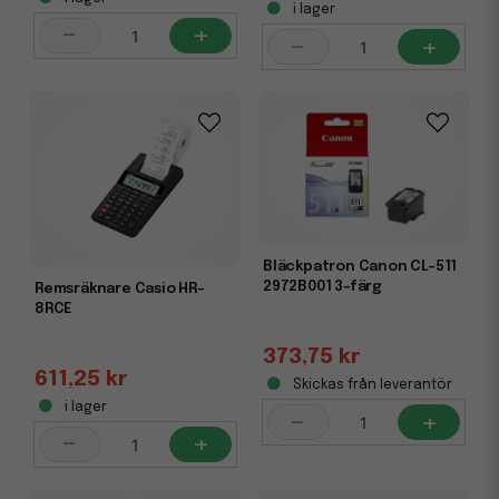
i lager
-
+
-
+
Bläckpatron Canon CL-511
2972B001 3-färg
Remsräknare Casio HR-
8RCE
373,75 kr
611,25 kr
Skickas från leverantör
i lager
-
+
-
+