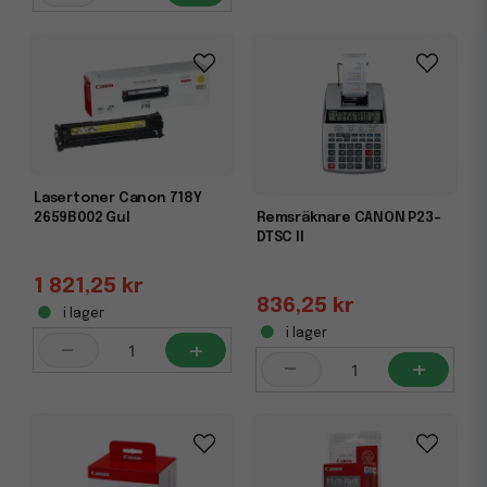
Lasertoner Canon 718Y
Remsräknare CANON P23-
2659B002 Gul
DTSC II
1 821,25 kr
836,25 kr
i lager
i lager
-
+
-
+