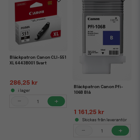
Bläckpatron Canon CLI-551
XL 6443B001 Svart
286,25 kr
Bläckpatron Canon Pfi-
i lager
106B Blå
-
+
1 161,25 kr
Skickas från leverantör
-
+