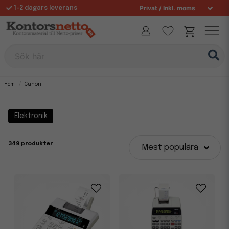
1-2 dagars leverans
Fri frakt över 995 kr
Allt för din arbetsplats sedan 1997
Sök här
Hem
Canon
Elektronik
349 produkter
Mest populära