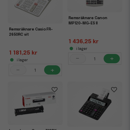
Remsräknare Canon
MP120-MG-ES II
Remsräknare Casio FR-
2650RC vit
1 436,25 kr
i lager
1 181,25 kr
-
+
i lager
-
+