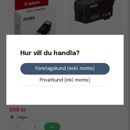
Bläckpatron Epson 80ml
C13T40D140 Svart
Hur vill du handla?
1 285 kr
Företagskund (exkl. moms)
Skickas från leverantör
Privatkund (inkl. moms)
-
+
Bläckpatron Canon PGI-
550 XL 6431B001 Svart
300 kr
i lager
-
+