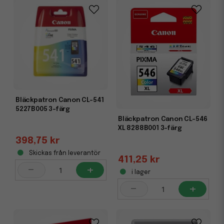
Bläckpatron Canon CL-541
5227B005 3-färg
Bläckpatron Canon CL-546
XL 8288B001 3-färg
398,75 kr
Skickas från leverantör
411,25 kr
-
+
i lager
-
+