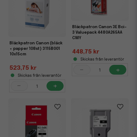
Bläckpatron Canon 3E Bci-
3 Valuepack 4480A265AA
CMY
Bläckpatron Canon (bläck
+ papper 108st) 3115B001
448,75 kr
10x15cm
Skickas från leverantör
523,75 kr
-
+
Skickas från leverantör
-
+