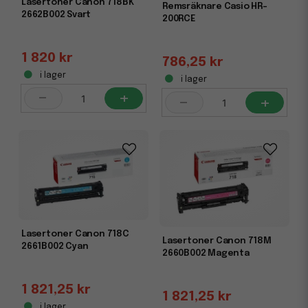
Lasertoner Canon 718BK
Remsräknare Casio HR-
2662B002 Svart
200RCE
1 820 kr
786,25 kr
i lager
i lager
-
+
-
+
Lasertoner Canon 718C
Lasertoner Canon 718M
2661B002 Cyan
2660B002 Magenta
1 821,25 kr
1 821,25 kr
i lager