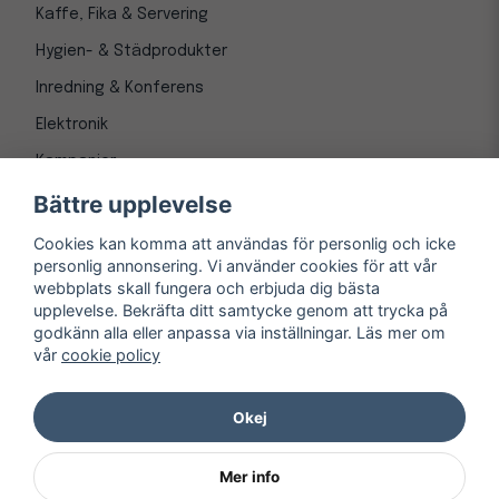
Kaffe, Fika & Servering
Hygien- & Städprodukter
Inredning & Konferens
Elektronik
Kampanjer
Bättre upplevelse
Cookies kan komma att användas för personlig och icke
personlig annonsering. Vi använder cookies för att vår
webbplats skall fungera och erbjuda dig bästa
upplevelse. Bekräfta ditt samtycke genom att trycka på
godkänn alla eller anpassa via inställningar. Läs mer om
vår
cookie policy
© Copyright 1997-
2026
– Kontorsnetto AB
Järnvägsgatan 8, 243 30 Höör org. nr 556550-3173
Okej
Mer info