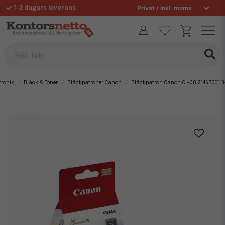
1-2 dagars leverans
Fri frakt över 995 kr
Sök här
tronik
Bläck & Toner
Bläckpatroner Canon
Bläckpatron Canon CL-38 2146B001 3