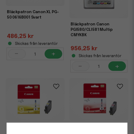
Bläckpatron Canon XL PG-
50 0616B001 Svart
Bläckpatron Canon
PGI580/CLI581 Multip
CMYKBK
486,25 kr
Skickas från leverantör
956,25 kr
-
+
Skickas från leverantör
-
+
Bläckpatron Canon PGI-9Y
Bläckpatron Canon PGI-9R
1037B001 Gul
1040B001 Röd