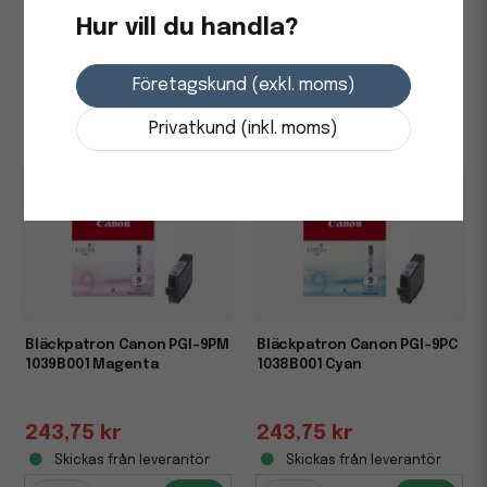
Hur vill du handla?
243,75 kr
243,75 kr
Företagskund (exkl. moms)
Skickas från leverantör
Skickas från leverantör
-
+
-
+
Privatkund (inkl. moms)
Bläckpatron Canon PGI-9PM
Bläckpatron Canon PGI-9PC
1039B001 Magenta
1038B001 Cyan
243,75 kr
243,75 kr
Skickas från leverantör
Skickas från leverantör