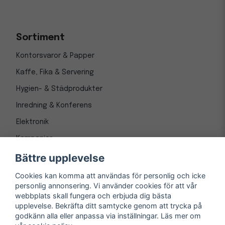
Sortiment
Kontorsvaror & Papper
Kaffe, Fika & Servering
Hygien- & Städprodukter
Inredning & Konferens
Elektronik
Kampanjer
Bättre upplevelse
Cookies kan komma att användas för personlig och icke
personlig annonsering. Vi använder cookies för att vår
webbplats skall fungera och erbjuda dig bästa
upplevelse. Bekräfta ditt samtycke genom att trycka på
godkänn alla eller anpassa via inställningar. Läs mer om
© Copyright 1997-
2026
– Kontorsnetto AB