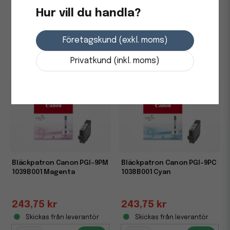
Hur vill du handla?
243,75 kr
243,75 kr
Företagskund (exkl. moms)
Skickas från leverantör
Skickas från leverantör
-
+
-
+
Privatkund (inkl. moms)
Bläckpatron Canon PGI-9PM
Bläckpatron Canon PGI-9PC
1039B001 Magenta
1038B001 Cyan
243,75 kr
243,75 kr
Skickas från leverantör
Skickas från leverantör