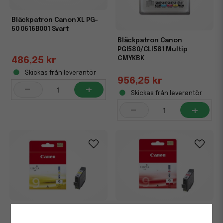
Bläckpatron Canon XL PG-
50 0616B001 Svart
Bläckpatron Canon
PGI580/CLI581 Multip
CMYKBK
486,25 kr
Skickas från leverantör
956,25 kr
-
+
Skickas från leverantör
-
+
Bläckpatron Canon PGI-9Y
Bläckpatron Canon PGI-9R
1037B001 Gul
1040B001 Röd