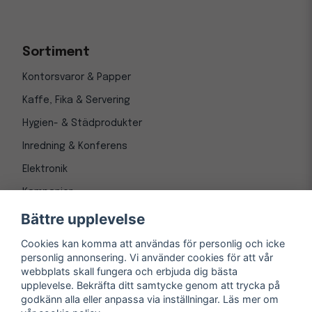
Sortiment
Kontorsvaror & Papper
Kaffe, Fika & Servering
Hygien- & Städprodukter
Inredning & Konferens
Elektronik
Kampanjer
Bättre upplevelse
Cookies kan komma att användas för personlig och icke
personlig annonsering. Vi använder cookies för att vår
webbplats skall fungera och erbjuda dig bästa
upplevelse. Bekräfta ditt samtycke genom att trycka på
godkänn alla eller anpassa via inställningar. Läs mer om
© Copyright 1997-
2026
– Kontorsnetto AB