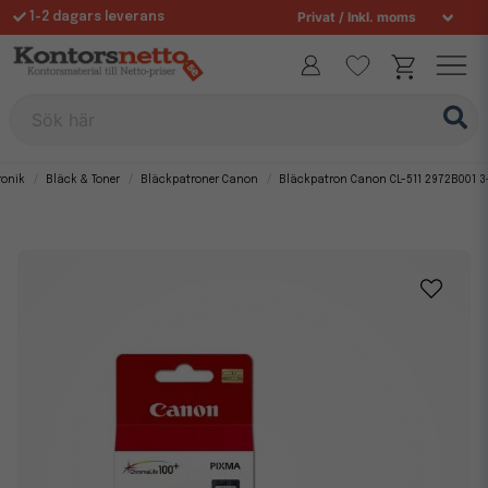
1-2 dagars leverans
Fri frakt över 995 kr
Sök här
ronik
Bläck & Toner
Bläckpatroner Canon
Bläckpatron Canon CL-511 2972B001 3