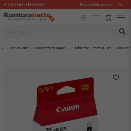
1-2 dagars leverans
Fri frakt över 995 kr
Allt för din arbetsplats sedan 1997
Sök här
nik
Bläck & Toner
Bläckpatroner Canon
Bläckpatron Canon CLI-42 6386B001 Ma