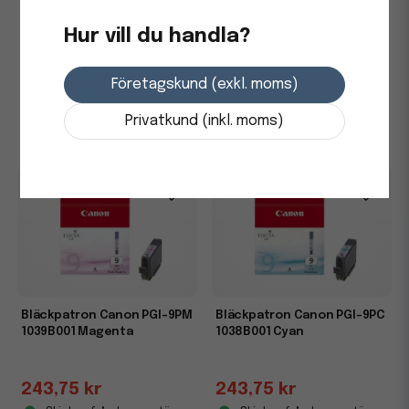
Bläckpatron Canon PGI-9Y
Bläckpatron Canon PGI-9R
1037B001 Gul
1040B001 Röd
Hur vill du handla?
243,75 kr
243,75 kr
Företagskund (exkl. moms)
Skickas från leverantör
Skickas från leverantör
Privatkund (inkl. moms)
-
+
-
+
Bläckpatron Canon PGI-9PM
Bläckpatron Canon PGI-9PC
1039B001 Magenta
1038B001 Cyan
243,75 kr
243,75 kr