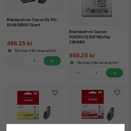
Bläckpatron Canon XL PG-
50 0616B001 Svart
Bläckpatron Canon
PGI580/CLI581 Multip
CMYKBK
486,25 kr
Skickas från leverantör
956,25 kr
-
+
Skickas från leverantör
-
+