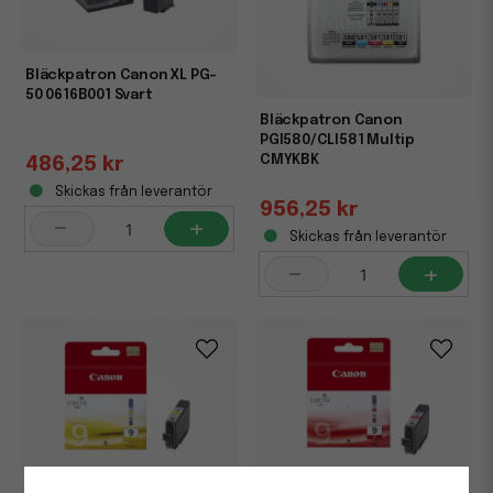
Bläckpatron Canon XL PG-
50 0616B001 Svart
Bläckpatron Canon
PGI580/CLI581 Multip
CMYKBK
486,25 kr
Skickas från leverantör
956,25 kr
-
+
Skickas från leverantör
-
+