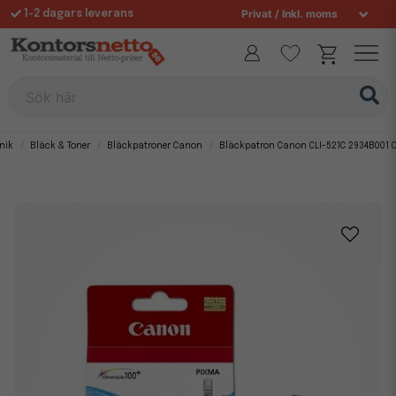
1-2 dagars leverans
Fri frakt över 995 kr
Allt för din arbetsplats sedan 1997
Sök här
nik
Bläck & Toner
Bläckpatroner Canon
Bläckpatron Canon CLI-521C 2934B001 