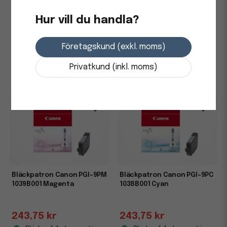
Bläckpatron Canon PGI-9Y
Bläckpatron Canon PGI-9R
1037B001 Gul
1040B001 Röd
Hur vill du handla?
243,75 kr
243,75 kr
Företagskund (exkl. moms)
Skickas från leverantör
Skickas från leverantör
Privatkund (inkl. moms)
-
+
-
+
Bläckpatron Canon PGI-9PM
Bläckpatron Canon PGI-9PC
1039B001 Magenta
1038B001 Cyan
243,75 kr
243,75 kr