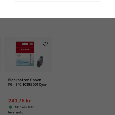
-
+
Bläckpatron Canon
PGI-9PC 1038B001 Cyan
243,75 kr
Skickas från
leverantör