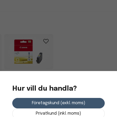
Bläckpatron Canon
PGI-9Y 1037B001 Gul
Hur vill du handla?
243,75 kr
Företagskund (exkl. moms)
Skickas från
leverantör
Privatkund (inkl. moms)