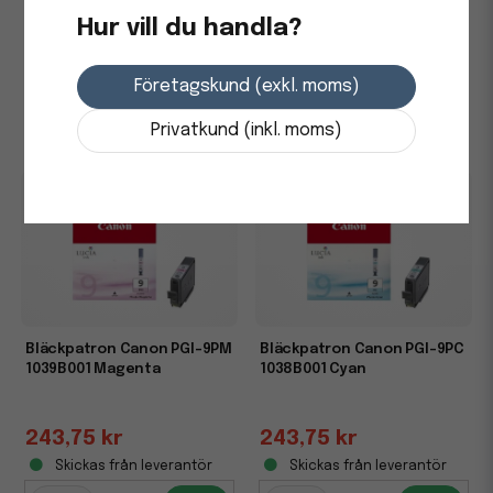
Hur vill du handla?
243,75 kr
243,75 kr
Företagskund (exkl. moms)
Skickas från leverantör
Skickas från leverantör
-
+
-
+
Privatkund (inkl. moms)
Bläckpatron Canon PGI-9PM
Bläckpatron Canon PGI-9PC
1039B001 Magenta
1038B001 Cyan
243,75 kr
243,75 kr
Skickas från leverantör
Skickas från leverantör