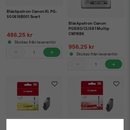
Bläckpatron Canon XL PG-
50 0616B001 Svart
Bläckpatron Canon
PGI580/CLI581 Multip
CMYKBK
486,25 kr
Skickas från leverantör
956,25 kr
-
+
Skickas från leverantör
-
+
Bläckpatron Canon PGI-9Y
Bläckpatron Canon PGI-9R
1037B001 Gul
1040B001 Röd