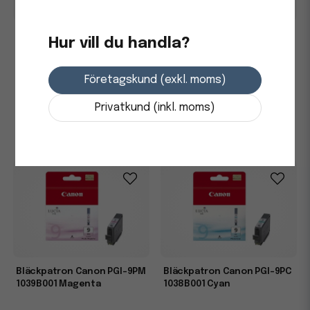
Bläckpatron Canon PGI-9Y
Bläckpatron Canon PGI-9R
Hur vill du handla?
1037B001 Gul
1040B001 Röd
Företagskund (exkl. moms)
243,75 kr
243,75 kr
Privatkund (inkl. moms)
Skickas från leverantör
Skickas från leverantör
-
+
-
+
Bläckpatron Canon PGI-9PM
Bläckpatron Canon PGI-9PC
1039B001 Magenta
1038B001 Cyan