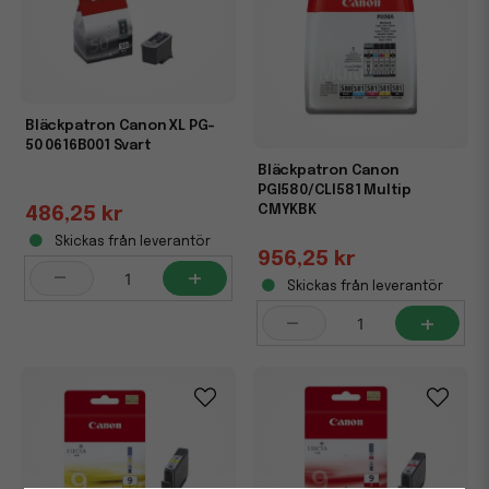
Bläckpatron Canon XL PG-
50 0616B001 Svart
Bläckpatron Canon
PGI580/CLI581 Multip
CMYKBK
486,25 kr
Skickas från leverantör
956,25 kr
-
+
Skickas från leverantör
-
+