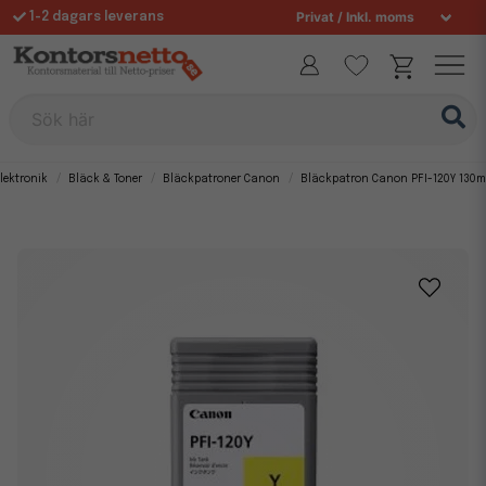
1-2 dagars leverans
Fri frakt över 995 kr
Allt för din arbetsplats sedan 1997
Sök här
lektronik
Bläck & Toner
Bläckpatroner Canon
Bläckpatron Canon PFI-120Y 130m