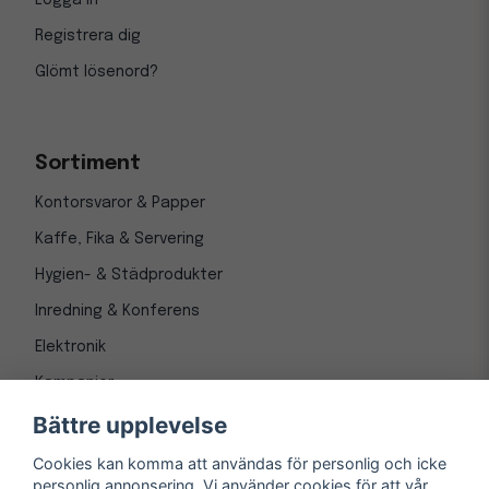
Logga in
Registrera dig
Glömt lösenord?
Sortiment
Kontorsvaror & Papper
Kaffe, Fika & Servering
Hygien- & Städprodukter
Inredning & Konferens
Elektronik
Kampanjer
Bättre upplevelse
Cookies kan komma att användas för personlig och icke
personlig annonsering. Vi använder cookies för att vår