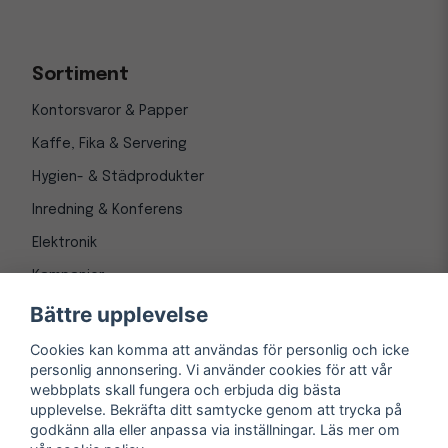
Sortiment
Kontorsvaror & Papper
Kaffe, Fika & Servering
Hygien- & Städprodukter
Inredning & Konferens
Elektronik
Kampanjer
Bättre upplevelse
Cookies kan komma att användas för personlig och icke
personlig annonsering. Vi använder cookies för att vår
webbplats skall fungera och erbjuda dig bästa
upplevelse. Bekräfta ditt samtycke genom att trycka på
godkänn alla eller anpassa via inställningar. Läs mer om
© Copyright 1997-
2026
– Kontorsnetto AB