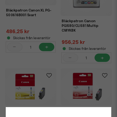
Bläckpatron Canon XL PG-
50 0616B001 Svart
Bläckpatron Canon
PGI580/CLI581 Multip
CMYKBK
486,25 kr
Skickas från leverantör
956,25 kr
-
+
Skickas från leverantör
-
+
Bläckpatron Canon PGI-9Y
Bläckpatron Canon PGI-9R
1037B001 Gul
1040B001 Röd