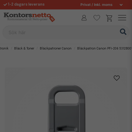
1-2 dagars leverans
Fri frakt över 995 kr
Sök här
tronik
Bläck & Toner
Bläckpatroner Canon
Bläckpatron Canon PFI-206 5312B00