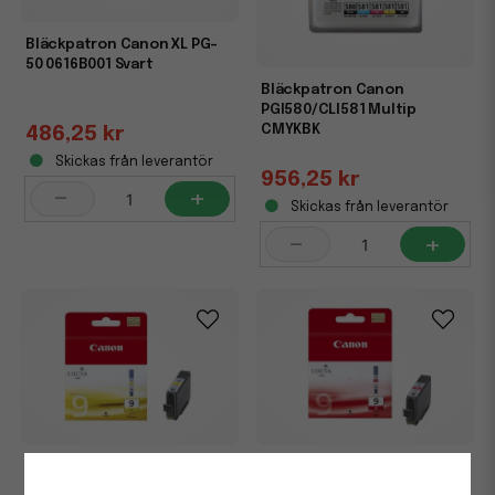
Bläckpatron Canon XL PG-
50 0616B001 Svart
Bläckpatron Canon
PGI580/CLI581 Multip
CMYKBK
486,25 kr
Skickas från leverantör
956,25 kr
-
+
Skickas från leverantör
-
+
Bläckpatron Canon PGI-9Y
Bläckpatron Canon PGI-9R
1037B001 Gul
1040B001 Röd