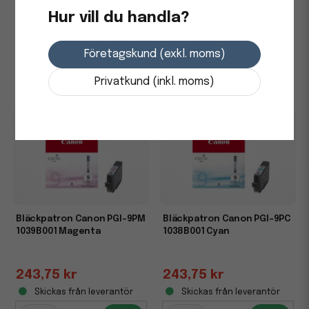
Hur vill du handla?
243,75 kr
243,75 kr
Företagskund (exkl. moms)
Skickas från leverantör
Skickas från leverantör
-
+
-
+
Privatkund (inkl. moms)
Bläckpatron Canon PGI-9PM
Bläckpatron Canon PGI-9PC
1039B001 Magenta
1038B001 Cyan
243,75 kr
243,75 kr
Skickas från leverantör
Skickas från leverantör