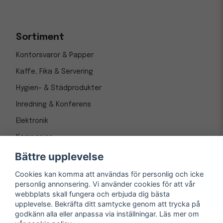
Sortiment
Kontorsvaror & Papper
Kaffe, Fika & Servering
Hygien- & Städprodukter
Inredning & Konferens
Elektronik
Kampanjer
Bättre upplevelse
Cookies kan komma att användas för personlig och icke
personlig annonsering. Vi använder cookies för att vår
webbplats skall fungera och erbjuda dig bästa
upplevelse. Bekräfta ditt samtycke genom att trycka på
godkänn alla eller anpassa via inställningar. Läs mer om
© Copyright 1997-
2026
– Kontorsnetto AB