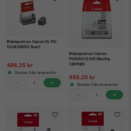
Bläckpatron Canon XL PG-
50 0616B001 Svart
Bläckpatron Canon
PGI580/CLI581 Multip
CMYKBK
486,25 kr
Skickas från leverantör
956,25 kr
-
+
Skickas från leverantör
-
+