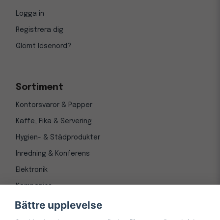
Logga in
Registrera dig
Glömt lösenord?
Sortiment
Kontorsvaror & Papper
Kaffe, Fika & Servering
Hygien- & Städprodukter
Inredning & Konferens
Elektronik
Kampanjer
Bättre upplevelse