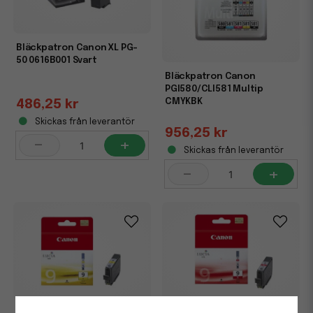
Bläckpatron Canon XL PG-
50 0616B001 Svart
Bläckpatron Canon
PGI580/CLI581 Multip
CMYKBK
486,25 kr
Skickas från leverantör
956,25 kr
-
+
Skickas från leverantör
-
+