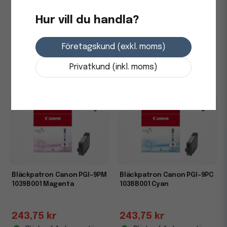
Bläckpatron Canon PGI-9Y
Bläckpatron Canon PGI-9R
1037B001 Gul
1040B001 Röd
Hur vill du handla?
243,75 kr
243,75 kr
Företagskund (exkl. moms)
Skickas från leverantör
Skickas från leverantör
Privatkund (inkl. moms)
-
+
-
+
Bläckpatron Canon PGI-9PM
Bläckpatron Canon PGI-9PC
1039B001 Magenta
1038B001 Cyan
243,75 kr
243,75 kr