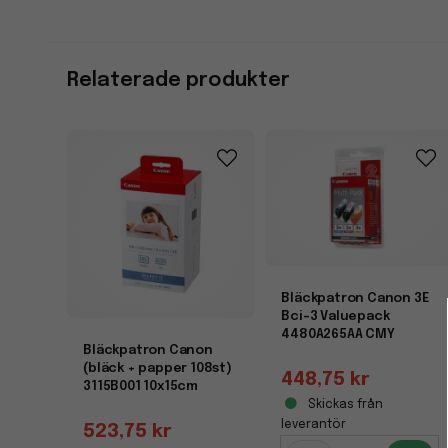
Relaterade produkter
Bläckpatron Canon 3E
Bci-3 Valuepack
4480A265AA CMY
Bläckpatron Canon
(bläck + papper 108st)
448,75 kr
3115B001 10x15cm
Skickas från
leverantör
523,75 kr