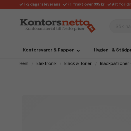
1-2 dagars leverans
Fri frakt över 995 kr
Allt för d
Sök här
Kontorsvaror & Papper
Hygien- & Städp
Hem
Elektronik
Bläck & Toner
Bläckpatroner