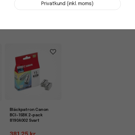
Skickas från
Privatkund (inkl. moms)
leverantör
-
+
Bläckpatron Canon
BCI-15BK 2-pack
8190A002 Svart
381,25 kr