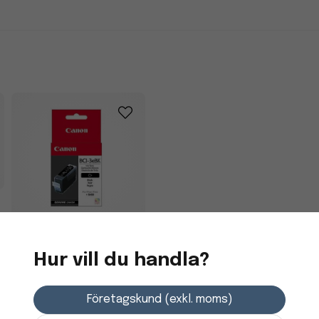
Bläckpatron Canon
Hur vill du handla?
4479A002 Svart
Företagskund (exkl. moms)
248,75 kr