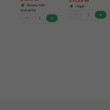
211,25 kr
Skickas från
i lager
leverantör
-
+
-
+