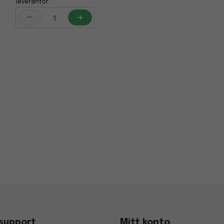
leverantör
-
+
support
Mitt konto