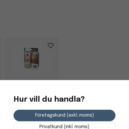
Bläckpatron Epson
C13T06134010 Magenta
Hur vill du handla?
193,75 kr
Företagskund (exkl. moms)
Skickas från
leverantör
Privatkund (inkl. moms)