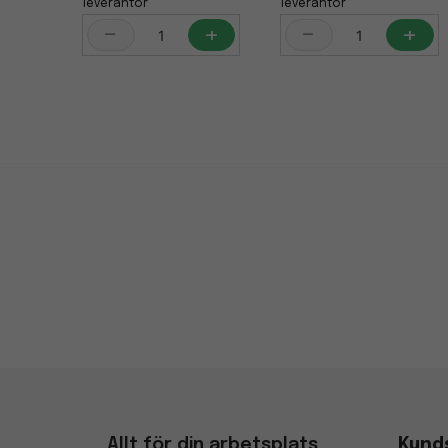
leverantör
leverantör
-
+
-
+
Allt för din arbetsplats
Kund