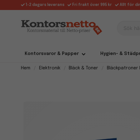
1-2 dagars leverans
Fri frakt över 995 kr
Allt för d
Sök här
Kontorsvaror & Papper
Hygien- & Städp
Hem
Elektronik
Bläck & Toner
Bläckpatroner