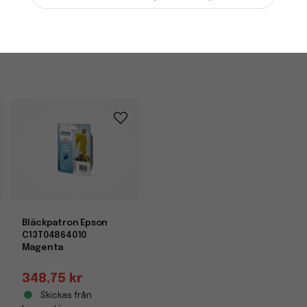
-
+
Bläckpatron Epson
C13T04864010
Magenta
348,75 kr
Skickas från