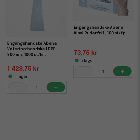
Engångshandske Abena
Vinyl Puderfri L, 100 st/fp
Engångshandske Abena
Veterinärhandske LDPE
73,75 kr
900mm, 1000 st/krt
i lager
1 428,75 kr
-
+
i lager
-
+