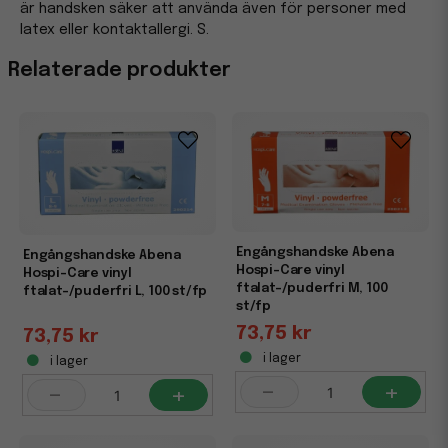
är handsken säker att använda även för personer med
latex eller kontaktallergi. S.
Relaterade produkter
Engångshandske Abena
Engångshandske Abena
Hospi-Care vinyl
Hospi-Care vinyl
ftalat-/puderfri M, 100
ftalat-/puderfri L, 100 st/fp
st/fp
73,75 kr
73,75 kr
i lager
i lager
-
+
-
+