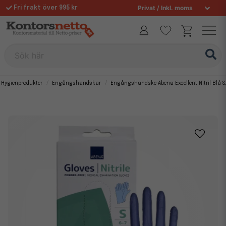
Fri frakt över 995 kr
Allt för din arbetsplats sedan 1997
Sök här
Hygienprodukter
Engångshandskar
Engångshandske Abena Excellent Nitril Blå S,