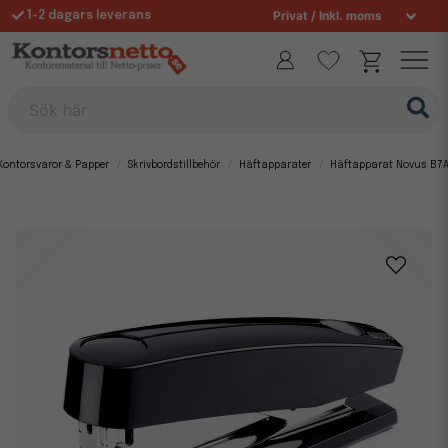
1-2 dagars leverans
Fri frakt över 995 kr
Allt för din arbetsplats sedan 1997
Sök här
Kontorsvaror & Papper
Skrivbordstillbehör
Häftapparater
Häftapparat Novus B7A