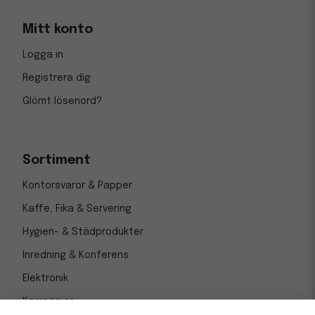
Mitt konto
Logga in
Registrera dig
Glömt lösenord?
Sortiment
Kontorsvaror & Papper
Kaffe, Fika & Servering
Hygien- & Städprodukter
Inredning & Konferens
Elektronik
Kampanjer