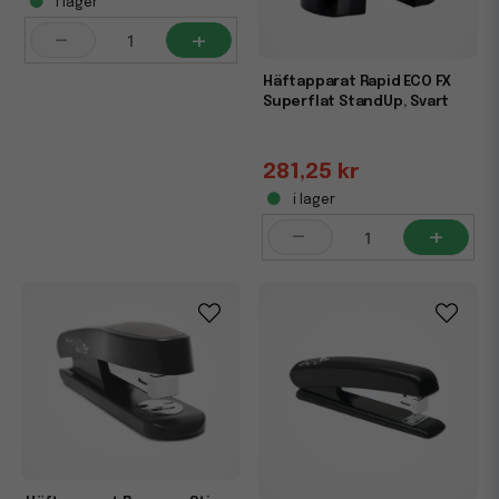
i lager
-
+
Häftapparat Rapid ECO FX
Superflat StandUp, Svart
281,25 kr
i lager
-
+