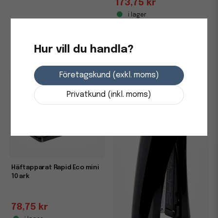
173,75 kr
i lager
248,75 kr
-
+
i lager
-
+
Hur vill du handla?
Företagskund (exkl. moms)
Privatkund (inkl. moms)
Häftapparat Rapid Eco mini
10 ark
78,75 kr