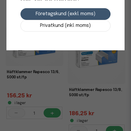
i lager
-
+
Företagskund (exkl. moms)
Privatkund (inkl. moms)
Häftklammer Rapesco 13/6,
5000 st/fp
Häftklammer Rapesco 13/8,
156,25 kr
5000 st/fp
i lager
-
+
186,25 kr
i lager
-
+