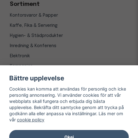
Sortiment
Kontorsvaror & Papper
Kaffe, Fika & Servering
Hygien- & Städprodukter
Inredning & Konferens
Elektronik
Kampanjer
Bättre upplevelse
Cookies kan komma att användas för personlig och icke
personlig annonsering. Vi använder cookies för att vår
webbplats skall fungera och erbjuda dig bästa
upplevelse. Bekräfta ditt samtycke genom att trycka på
godkänn alla eller anpassa via inställningar. Läs mer om
vår
cookie policy
© Copyright 1997-
2026
– Kontorsnetto AB
Järnvägsgatan 8, 243 30 Höör org. nr 556550-3173
Okej