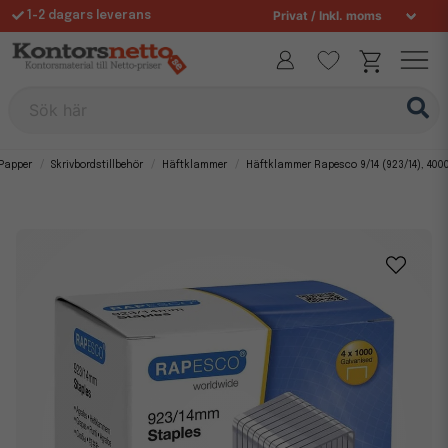
1-2 dagars leverans
Fri frakt över 995 kr
Sök här
Papper
Skrivbordstillbehör
Häftklammer
Häftklammer Rapesco 9/14 (923/14), 4000