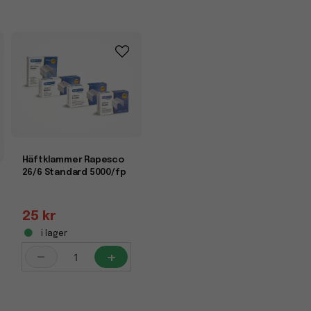
Häftklammer Rapesco
26/6 Standard 5000/fp
25 kr
i lager
-
+