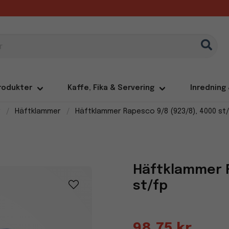
rodukter
Kaffe, Fika & Servering
Inredning
r
Häftklammer
Häftklammer Rapesco 9/8 (923/8), 4000 st
Häftklammer R
st/fp
98,75 kr