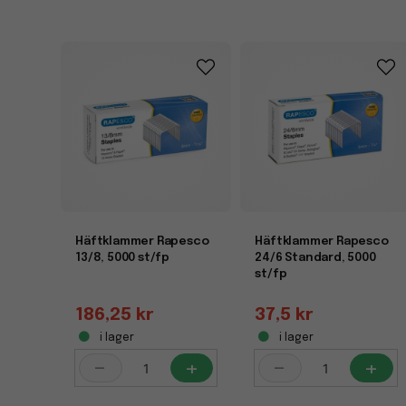
Häftklammer Rapesco
Häftklammer Rapesco
13/8, 5000 st/fp
24/6 Standard, 5000
st/fp
186,25 kr
37,5 kr
i lager
i lager
-
+
-
+