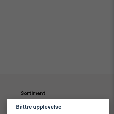
Sortiment
Kontorsvaror & Papper
Bättre upplevelse
Kaffe, Fika & Servering