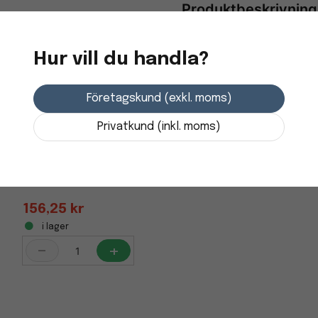
Produktbeskrivning
För blockhäftare.
Hur vill du handla?
Företagskund (exkl. moms)
Privatkund (inkl. moms)
Häftklammer Rapesco
13/6, 5000 st/fp
156,25 kr
i lager
-
+