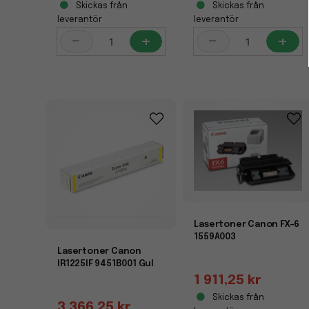
Skickas från
Skickas från
leverantör
leverantör
-
+
-
+
Lasertoner Canon FX-6
1559A003
Lasertoner Canon
IR1225IF 9451B001 Gul
1 911,25 kr
Skickas från
3 366,25 kr