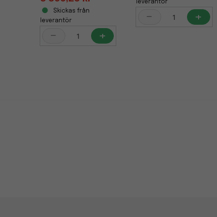
leverantör
Skickas från
-
+
leverantör
-
+