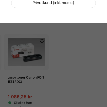
Skickas från
Privatkund (inkl. moms)
leverantör
-
+
Lasertoner Canon FX-3
1557A003
1 086,25 kr
Skickas från