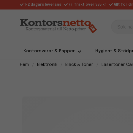
1-2 dagars leverans
Fri frakt över 995 kr
Allt för d
Sök här
Kontorsvaror & Papper
Hygien- & Städp
Hem
Elektronik
Bläck & Toner
Lasertoner Ca