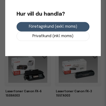
Lasertoner Canon IR1225IF
Lasertoner Canon IR1225IF
9452B001 Magenta
9451B001 Gul
Hur vill du handla?
3 366,25 kr
3 366,25 kr
Företagskund (exkl. moms)
Skickas från leverantör
Skickas från leverantör
Privatkund (inkl. moms)
-
+
-
+
Lasertoner Canon FX-6
Lasertoner Canon FX-3
1559A003
1557A003