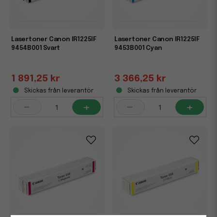
Lasertoner Canon IR1225IF
Lasertoner Canon IR1225IF
9454B001 Svart
9453B001 Cyan
1 891,25 kr
3 366,25 kr
Skickas från leverantör
Skickas från leverantör
-
+
-
+