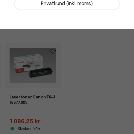
Skickas från
Privatkund (inkl. moms)
leverantör
-
+
Lasertoner Canon FX-3
1557A003
1 086,25 kr
Skickas från