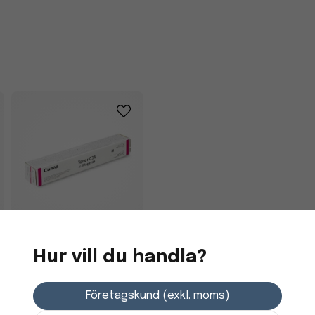
Lasertoner Canon
Hur vill du handla?
IR1225IF 9452B001
Magenta
Företagskund (exkl. moms)
3 366,25 kr