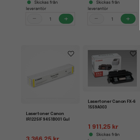
Skickas från
Skickas från
leverantör
leverantör
-
+
-
+
Lasertoner Canon FX-6
1559A003
Lasertoner Canon
IR1225IF 9451B001 Gul
1 911,25 kr
Skickas från
3 366,25 kr