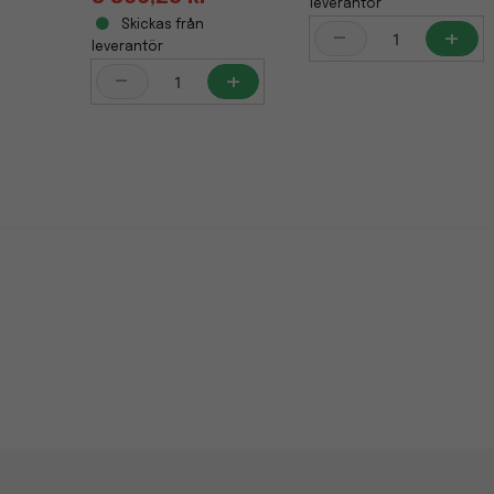
leverantör
Skickas från
-
+
leverantör
-
+