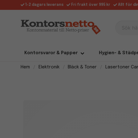
1-2 dagars leverans
Fri frakt över 995 kr
Allt för d
Sök här
Kontorsvaror & Papper
Hygien- & Städp
Hem
Elektronik
Bläck & Toner
Lasertoner Ca