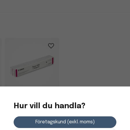
Lasertoner Canon
Hur vill du handla?
IR1225IF 9452B001
Magenta
Företagskund (exkl. moms)
3 366,25 kr