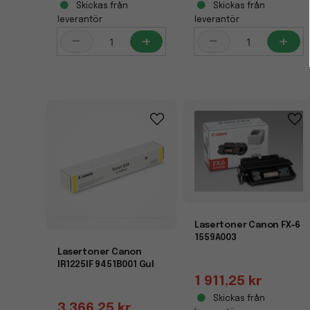
Skickas från
Skickas från
leverantör
leverantör
-
+
-
+
Lasertoner Canon FX-6
1559A003
Lasertoner Canon
IR1225IF 9451B001 Gul
1 911,25 kr
Skickas från
3 366,25 kr