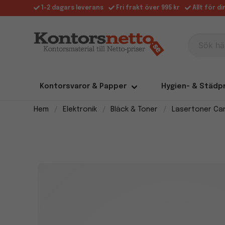
1-2 dagars leverans
Fri frakt över 995 kr
Allt för d
Sök här
Kontorsvaror & Papper
Hygien- & Städp
Hem
Elektronik
Bläck & Toner
Lasertoner Ca