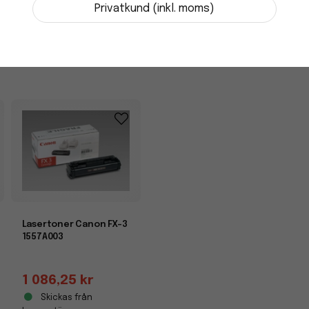
Skickas från
Privatkund (inkl. moms)
leverantör
-
+
Lasertoner Canon FX-3
1557A003
1 086,25 kr
Skickas från