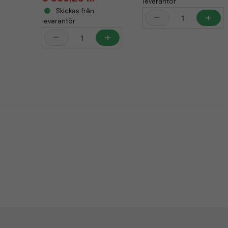
leverantör
Skickas från
-
+
leverantör
-
+