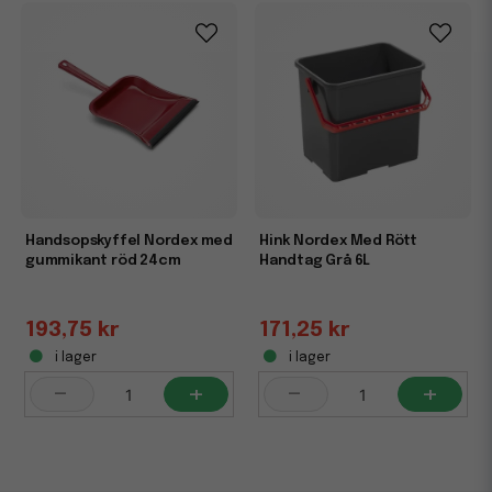
Handsopskyffel Nordex med
Hink Nordex Med Rött
gummikant röd 24cm
Handtag Grå 6L
193,75 kr
171,25 kr
i lager
i lager
-
+
-
+