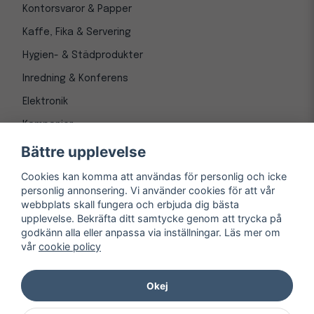
Kontorsvaror & Papper
Kaffe, Fika & Servering
Hygien- & Städprodukter
Inredning & Konferens
Elektronik
Kampanjer
Bättre upplevelse
Cookies kan komma att användas för personlig och icke
personlig annonsering. Vi använder cookies för att vår
webbplats skall fungera och erbjuda dig bästa
upplevelse. Bekräfta ditt samtycke genom att trycka på
godkänn alla eller anpassa via inställningar. Läs mer om
vår
cookie policy
© Copyright 1997-
2026
– Kontorsnetto AB
Järnvägsgatan 8, 243 30 Höör org. nr 556550-3173
Okej