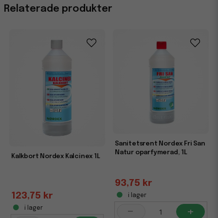
Egenskaper
Relaterade produkter
Miljömärkning
Svanen
Sanitetsrent Nordex Fri San
Natur oparfymerad, 1L
Kalkbort Nordex Kalcinex 1L
93,75 kr
123,75 kr
i lager
-
+
i lager