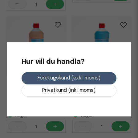
-
+
Hur vill du handla?
Företagskund (exkl. moms)
Sanitetsrent Nordex
Sanitetsrent Nordex
Hygilen 1L
Saniren A, 1L
Privatkund (inkl. moms)
72,5 kr
86,25 kr
i lager
i lager
-
+
-
+