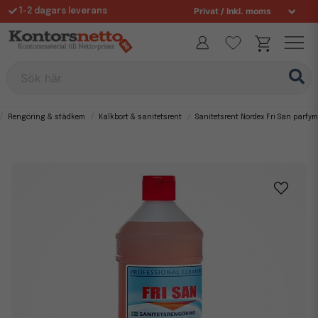
1-2 dagars leverans
Fri frakt över 995 kr
Sök här
Rengöring & städkem
Kalkbort & sanitetsrent
Sanitetsrent Nordex Fri San parfym