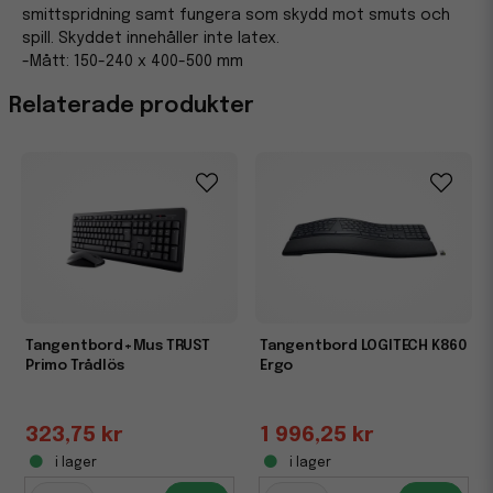
smittspridning samt fungera som skydd mot smuts och
spill. Skyddet innehåller inte latex.
-Mått: 150-240 x 400-500 mm
Relaterade produkter
Tangentbord+Mus TRUST
Tangentbord LOGITECH K860
Primo Trådlös
Ergo
323,75 kr
1 996,25 kr
i lager
i lager