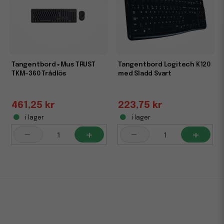
Tangentbord+Mus TRUST
Tangentbord Logitech K120
TKM-360 Trådlös
med Sladd Svart
461,25 kr
223,75 kr
i lager
i lager
-
+
-
+