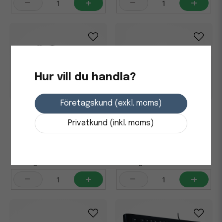
-
+
-
+
Hur vill du handla?
Företagskund (exkl. moms)
Tangentbord CONTOUR
Tangentbord CLEANERGO
Balance Kabel PN
Medical Trådlös
Privatkund (inkl. moms)
1 548,75 kr
1 993,75 kr
i lager
i lager
-
+
-
+