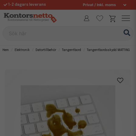
1-2 dagars leverans
Fri frakt över 995 kr
Allt för din arbetsplats sedan 1997
Sök här
Hem
Elektronik
Datortillbehör
Tangentbord
Tangentbordsskydd MATTING