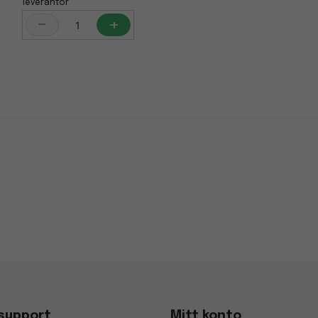
leverantör
-
+
support
Mitt konto