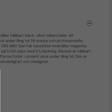
ler hållbart bläck, vilket säkerställer att
skick under lång tid. Få skarpa och professionella
 CRG 046H. Den här kassetten innehåller magenta
på 5 000 sidor med 5 % täckning. Bläcket är hållbart,
ifterna förblir i utmärkt skick under lång tid. Den är
 bekvämlighet och smidighet.