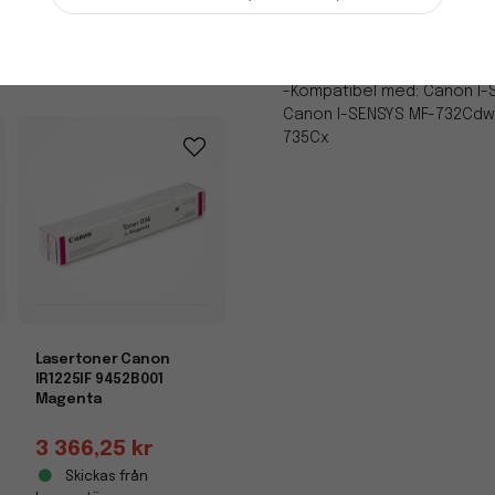
-
+
-Sidkapacitetstäckning: 5 %
-Kompatibel med: Canon I-
Canon I-SENSYS MF-732Cdw,
735Cx
Lasertoner Canon
IR1225IF 9452B001
Magenta
3 366,25 kr
Skickas från