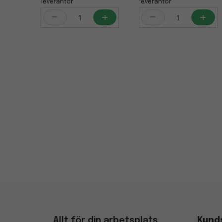
leverantör
leverantör
-
+
-
+
Allt för din arbetsplats
Kund