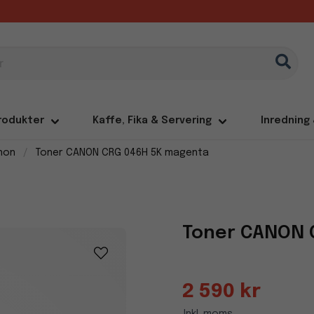
rodukter
Kaffe, Fika & Servering
Inredning
non
Toner CANON CRG 046H 5K magenta
Toner CANON 
2 590 kr