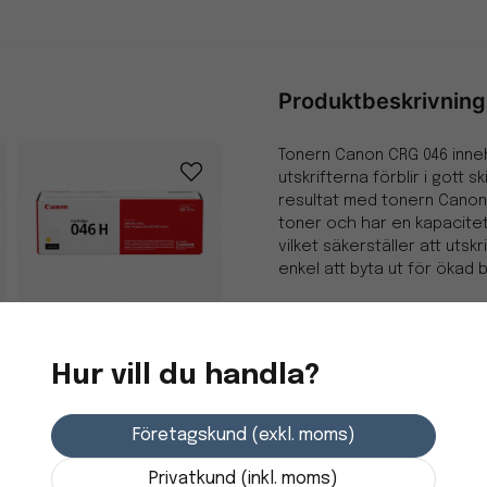
Produktbeskrivning
Tonern Canon CRG 046 innehål
utskrifterna förblir i gott 
resultat med tonern Canon
toner och har en kapacitet 
vilket säkerställer att utskr
enkel att byta ut för ökad
Toner CANON CRG 046H
-Färg: Magenta
5K gul
Hur vill du handla?
-Kapacitet på 5 000 sidor
2 590 kr
Företagskund (exkl. moms)
Skickas från
leverantör
Privatkund (inkl. moms)